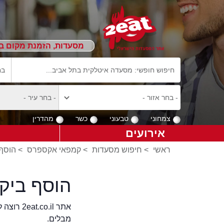
מסעדות, הזמנת מקום ב
צמחוני
טבעוני
כשר
מהדרין
אירועים
ראשי
>
חיפוש מסעדות
>
קמפאי אקספרס
>
הוסף 
הוסף ביק
אתר .il
מבלים.