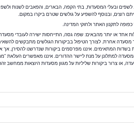
לשפים ובעלי המסעדות, בתי הקפה, הבארים, והפאבים לשנות ולשפ
ייתם רוצים, ובנוסף להשפיע על גולשים שטרם ביקרו במקום.
כפופה לתקנון האתר ולחוקי המדינה.
לות אחד או יותר מהבאים: שפה גסה, התייחסות ישירה לעובדי מסעדה
ור מסעדה אחרת. לצורך הטיפול בביקורות הגולשים מתבקשים להשאיר
בשדות המתאימים. איננו מפרסמים ביקורות שנדרשנו להסירן, אך אנ
סעדה למתלונן על מנת ליישר ההדורים. איננו מאפשרים העלאת "מ
דה, או צרור ביקורות שליליות על מגוון מסעדות היוצאות ממחשב זהה