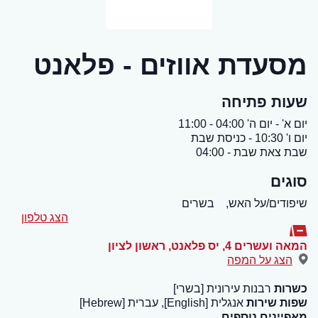
מסעדת אווזים - פלאנט
שעות פתיחה
יום א' - יום ה' 04:00 - 11:00
יום ו' 10:30 - כניסת שבת
שבת צאת שבת - 04:00
סוגים
שיפודים/על האש,
בשרים
הצג טלפון
המאה ועשרים 4, יס פלאנט
,
ראשון לציון
הצג על המפה
כשרות
רבנות עירונית [בשרי]
שפות שירות
אנגלית [English], עברית [Hebrew]
מאפיינים נוספים