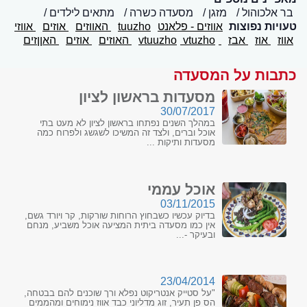
בר אלכוהול
מזגן
מסעדה כשרה
מתאים לילדים
טעויות נפוצות
אווזים - פלאנט
tuuzho
האווזים
אוזים
אווזי
אווז
אוז
אבז
vtuuzho
vtuzho
האוזים
אוזים
האןןזים
כתבות על המסעדה
מסעדות בראשון לציון
30/07/2017
במהלך השנים נפתחו בראשון לציון לא מעט בתי
אוכל וברים, ולצד זה המשיכו לשגשג ולפרוח כמה
מסעדות ותיקות ...
אוכל עממי
03/11/2015
בדיוק עכשיו כשבחוץ הרוחות שורקות, קר ויורד גשם,
אין כמו מסעדה ביתית המציעה אוכל משביע, מנחם
ובעיקר -...
23/04/2014
"על סטייק אנטריקוט נפלא ורך שוכנים להם בבטחה,
הס פן תעיר, זוג מדליוני כבד אווז נימוחים ומהממים