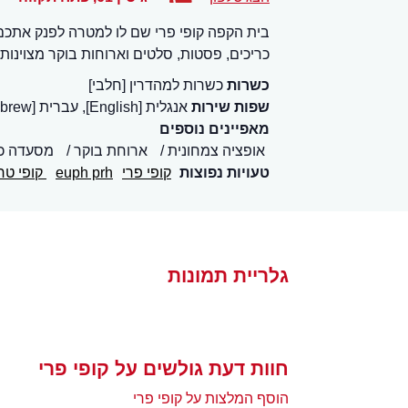
בית הקפה קופי פרי שם לו למטרה לפנק אתכם 
כריכים, פסטות, סלטים וארוחות בוקר מצוינות.
כשרות
כשרות למהדרין [חלבי]
שפות שירות
אנגלית [English], עברית [Hebrew]
מאפיינים נוספים
אופציה צמחונית
ארוחת בוקר
מסעדה כ
טעויות נפוצות
קופי פרי
euph prh
קופי טרי
גלריית תמונות
חוות דעת גולשים על קופי פרי
הוסף המלצות על קופי פרי