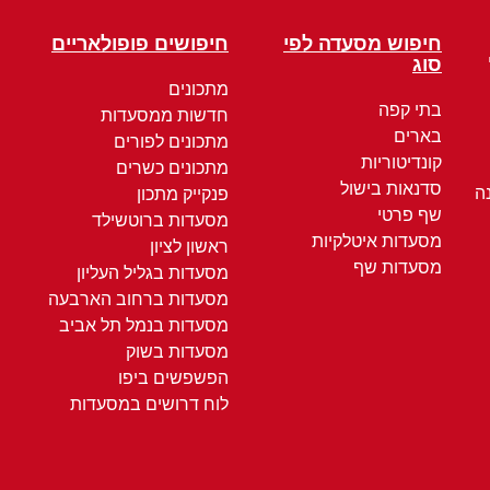
חיפוש מסעדה לפי
חיפושים פופולאריים
סוג
מתכונים
בתי קפה
חדשות ממסעדות
בארים
מתכונים לפורים
קונדיטוריות
מתכונים כשרים
סדנאות בישול
ה
פנקייק מתכון
שף פרטי
מסעדות ברוטשילד
מסעדות איטלקיות
ראשון לציון
מסעדות שף
מסעדות בגליל העליון
מסעדות ברחוב הארבעה
מסעדות בנמל תל אביב
מסעדות בשוק
הפשפשים ביפו
לוח דרושים במסעדות