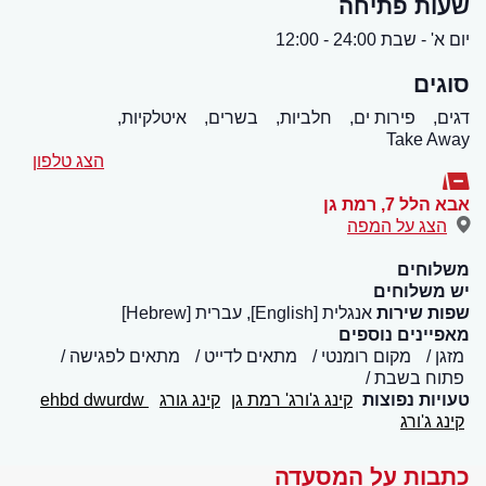
שעות פתיחה
יום א' - שבת 24:00 - 12:00
סוגים
דגים,
פירות ים,
חלביות,
בשרים,
איטלקיות,
Take Away
הצג טלפון
אבא הלל 7
,
רמת גן
הצג על המפה
משלוחים
יש משלוחים
שפות שירות
אנגלית [English], עברית [Hebrew]
מאפיינים נוספים
מזגן
מקום רומנטי
מתאים לדייט
מתאים לפגישה
פתוח בשבת
טעויות נפוצות
קינג ג'ורג' רמת גן
קינג גורג
ehbd dwurdw
קינג ג'ורג
כתבות על המסעדה