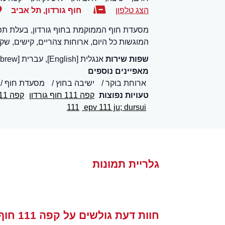
הצג טלפון
חוף גורדון
,
תל אביב
מסעדת חוף הממוקמת בחוף גורדון, בעלת תפרי
המוגשות כל היום, ארוחות צהריים, קישים, שקשו
שפות שירות
אנגלית [English], עברית [Hebrew]
מאפיינים נוספים
ארוחת בוקר
ישיבה בחוץ
מסעדת חוף
טעויות נפוצות
קפה 111 חוף גורדון
קפה 111
111
epv 111 ju; dursui
גלריית תמונות
חוות דעת גולשים על קפה 111 חוף גורדון