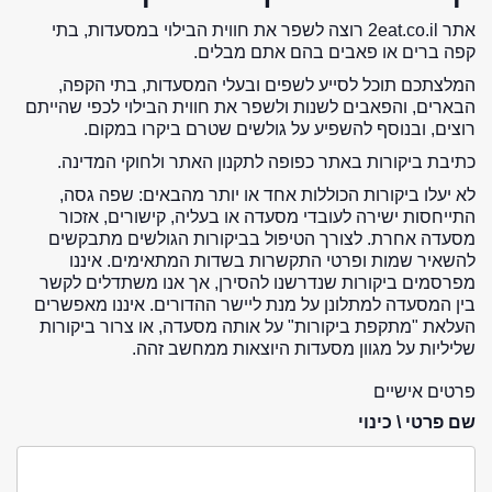
אתר 2eat.co.il רוצה לשפר את חווית הבילוי במסעדות, בתי
קפה ברים או פאבים בהם אתם מבלים.
המלצתכם תוכל לסייע לשפים ובעלי המסעדות, בתי הקפה,
הבארים, והפאבים לשנות ולשפר את חווית הבילוי לכפי שהייתם
רוצים, ובנוסף להשפיע על גולשים שטרם ביקרו במקום.
כתיבת ביקורות באתר כפופה לתקנון האתר ולחוקי המדינה.
לא יעלו ביקורות הכוללות אחד או יותר מהבאים: שפה גסה,
התייחסות ישירה לעובדי מסעדה או בעליה, קישורים, אזכור
מסעדה אחרת. לצורך הטיפול בביקורות הגולשים מתבקשים
להשאיר שמות ופרטי התקשרות בשדות המתאימים. איננו
מפרסמים ביקורות שנדרשנו להסירן, אך אנו משתדלים לקשר
בין המסעדה למתלונן על מנת ליישר ההדורים. איננו מאפשרים
העלאת "מתקפת ביקורות" על אותה מסעדה, או צרור ביקורות
שליליות על מגוון מסעדות היוצאות ממחשב זהה.
פרטים אישיים
שם פרטי \ כינוי