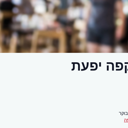
פה יפעת
בוקר
ה