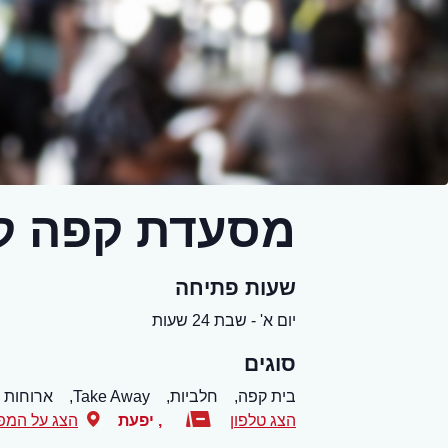
מסעדת קפה ק
שעות פתיחה
יום א' - שבת 24 שעות
סוגים
בית קפה,
חלביות,
Take Away,
ארוחות 
הצג טלפון
,
יפעת
הצג על המפ