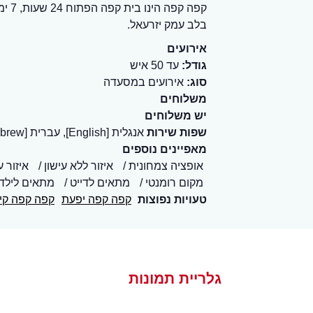
קפה 
בלב עמק יזרעאל.
אירועים
גודל:
עד 50 איש
סוג:
אירועים במסעדה
משלוחים
יש משלוחים
שפות שירות
אנגלית [English], עברית [Hebrew]
מאפיינים נוספים
אופציה צמחונית
איזור ללא עישון
איזור ע
מקום רומנטי
מתאים לדייט
מתאים לילד
טעויות נפוצות
קפה קפה יפעת
קפה קפה קיב
גלריית תמונות