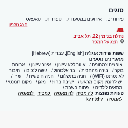
סוגים
פירות ים,
אירועים במסעדות,
ספרדית,
טאפאס
הצג טלפון
נחלת בנימין 22
,
תל אביב
הצג על המפה
שפות שירות
אנגלית [English], עברית [Hebrew]
מאפיינים נוספים
אופציה צמחונית
איזור ללא עישון
איזור עישון
ארוחת
בוקר
בירה מהחבית
בר אלכוהול
גישה לנכים
חיבור
לאינטרנט (WiFi)
חניה בתשלום
חניה חופשית
יש יין
יש להזמין מקום מראש
ישיבה בחוץ
מזגן
מקום רומנטי
מתאים לילדים
פתוח בשבת
טעויות נפוצות
לה מסיה
לה מאסיה
למסיה
למאסיה
לאמסיה
kv ntxhv