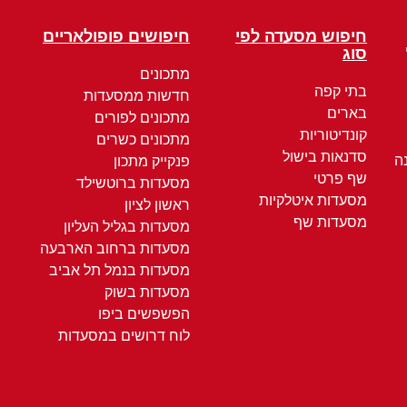
חיפוש מסעדה לפי
חיפושים פופולאריים
סוג
מתכונים
בתי קפה
חדשות ממסעדות
בארים
מתכונים לפורים
קונדיטוריות
מתכונים כשרים
סדנאות בישול
ה
פנקייק מתכון
שף פרטי
מסעדות ברוטשילד
מסעדות איטלקיות
ראשון לציון
מסעדות שף
מסעדות בגליל העליון
מסעדות ברחוב הארבעה
מסעדות בנמל תל אביב
מסעדות בשוק
הפשפשים ביפו
לוח דרושים במסעדות