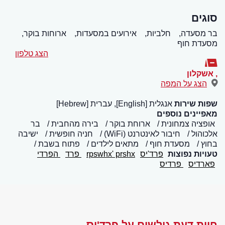
סוגים
בר מסעדה,
חלביות,
אירועים במסעדות,
ארוחות בוקר,
מסעדת חוף
הצג טלפון
,
אשקלון
הצג על המפה
שפות שירות
אנגלית [English], עברית [Hebrew]
מאפיינים נוספים
אופציה צמחונית
ארוחת בוקר
בירה מהחבית
בר
אלכוהול
חיבור לאינטרנט (WiFi)
חניה חופשית
ישיבה
בחוץ
מסעדת חוף
מתאים לילדים
פתוח בשבת
טעויות נפוצות
פרד'יס
rpswhx' prshx
פרד
הפרדי
פארדיס
פרדיס
חוות דעת גולשים על פרד'יס