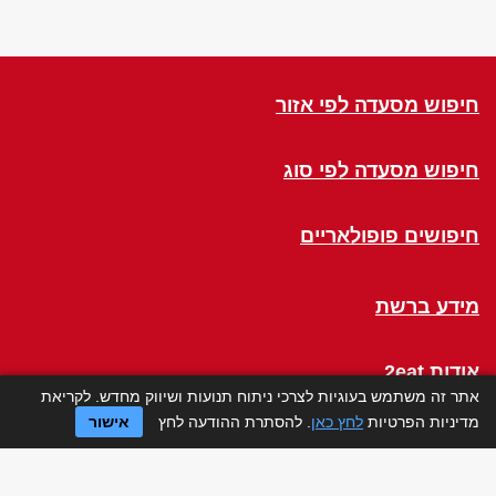
חיפוש מסעדה לפי אזור
חיפוש מסעדה לפי סוג
חיפושים פופולאריים
מידע ברשת
אודות 2eat
אתר זה משתמש בעוגיות לצרכי ניתוח תנועות ושיווק מחדש. לקריאת
מדיניות הפרטיות
לחץ כאן
. להסתרת ההודעה לחץ
אישור
Click a Table