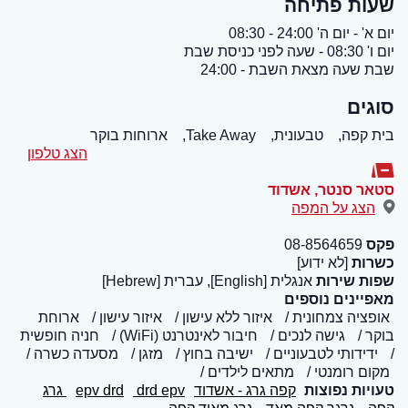
שעות פתיחה
יום א' - יום ה' 24:00 - 08:30
יום ו' 08:30 - שעה לפני כניסת שבת
שבת שעה מצאת השבת - 24:00
סוגים
בית קפה,
טבעונית,
Take Away,
ארוחות בוקר
הצג טלפון
סטאר סנטר
,
אשדוד
הצג על המפה
פקס
08-8564659
כשרות
[לא ידוע]
שפות שירות
אנגלית [English], עברית [Hebrew]
מאפיינים נוספים
אופציה צמחונית
איזור ללא עישון
איזור עישון
ארוחת
בוקר
גישה לנכים
חיבור לאינטרנט (WiFi)
חניה חופשית
ידידותי לטבעוניים
ישיבה בחוץ
מזגן
מסעדה כשרה
מקום רומנטי
מתאים לילדים
טעויות נפוצות
קפה גרג - אשדוד
drd epv
epv drd
גרג