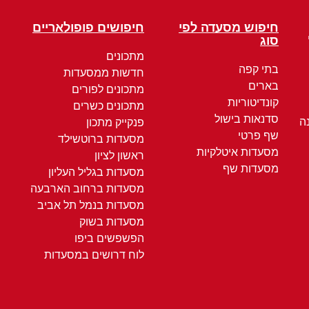
חיפוש מסעדה לפי
חיפושים פופולאריים
סוג
מתכונים
בתי קפה
חדשות ממסעדות
בארים
מתכונים לפורים
קונדיטוריות
מתכונים כשרים
סדנאות בישול
ה
פנקייק מתכון
שף פרטי
מסעדות ברוטשילד
מסעדות איטלקיות
ראשון לציון
מסעדות שף
מסעדות בגליל העליון
מסעדות ברחוב הארבעה
מסעדות בנמל תל אביב
מסעדות בשוק
הפשפשים ביפו
לוח דרושים במסעדות