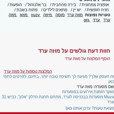
אופציה צמחונית
בירה מהחבית
בר אלכוהול
הופעות
חניה חופשית
יש יין
מתאים לילדים
פתוח בשבת
טעויות נפוצות
מוזה ערד
מוסה
מיוזה
nuzv
מוזא
מוזה
ערד
ערד
grs
חוות דעת גולשים על מוזה ערד
הוסף המלצות על מוזה ערד
המלצות נוספות על מוזה ערד
זה העסק שלך? מגיעה לך חשיפה טובה יותר, בחינם. לפרטים לחץ/י
כאן
שם מסעדה:
מוזה ערד
מוקד הזמנת אירועים במסעדות
Muza
מסעדות בבכניסה לערד, מתחם תחנת הדלק "אלון", כביש 31
ערד
מצאת טעות? עדכן אותנו כאן!