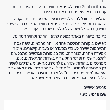
אתר 2eat.co.il רוצה לשפר את חווית הבילוי במסעדות, בתי
קפה ברים או פאבים בהם אתם מבלים.
המלצתכם תוכל לסייע לשפים ובעלי המסעדות, בתי הקפה,
הבארים, והפאבים לשנות ולשפר את חווית הבילוי לכפי שהייתם
רוצים, ובנוסף להשפיע על גולשים שטרם ביקרו במקום.
כתיבת ביקורות באתר כפופה לתקנון האתר ולחוקי המדינה.
לא יעלו ביקורות הכוללות אחד או יותר מהבאים: שפה גסה,
התייחסות ישירה לעובדי מסעדה או בעליה, קישורים, אזכור
מסעדה אחרת. לצורך הטיפול בביקורות הגולשים מתבקשים
להשאיר שמות ופרטי התקשרות בשדות המתאימים. איננו
מפרסמים ביקורות שנדרשנו להסירן, אך אנו משתדלים לקשר
בין המסעדה למתלונן על מנת ליישר ההדורים. איננו מאפשרים
העלאת "מתקפת ביקורות" על אותה מסעדה, או צרור ביקורות
שליליות על מגוון מסעדות היוצאות ממחשב זהה.
פרטים אישיים
שם פרטי \ כינוי