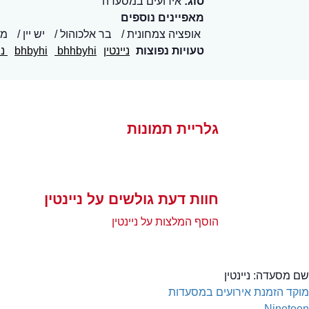
סוג:
אירועים במסעדה
מאפיינים נוספים
אופציה צמחונית
בר אלכוהול
יש יין
מז
טעויות נפוצות
ניינטין
bhhbyhi
bhbyhi
ני
גלריית תמונות
חוות דעת גולשים על ניינטין
הוסף המלצות על ניינטין
שם מסעדה:
ניינטין
מוקד הזמנת אירועים במסעדות
Nineteen