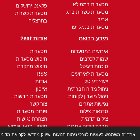
מסעדות בממילא
פלאנט ירושלים
מסעדות כשרות בתל
מסעדות כשרות
אביב
בהרצליה
מסעדות בנמל יפו
מידע ברשת
אודות 2eat
אירועים במסעדות
מסעדות
שמות לכלבים
חיפוש מסעדות
סוכנות דיגיטל
חיפוש מתקדם
מסעדות לאירועים
RSS
ייעוץ דיגיטלי
אודות
ניהול מדיה חברתית
אייפון
ניהול מועדון לקוחות
מסעדות חדשות
נגישות אתרים
צור קשר
סדנאות צילום
פורום מסעדות
צילום תדמית
הצהרת נגישות
חברת קידום אתרים
תקנון - תנאי שימוש
קידום ממומן
מדיניות הפרטיות
אתר זה משתמש בעוגיות לצרכי ניתוח תנועות ושיווק מחדש. לקריאת מדיני