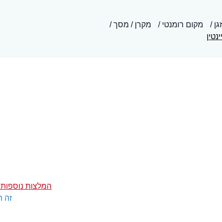
גן
מקום רומנטי
מקרן / מסך
ינטין
המלצות נוספות על
זה ה