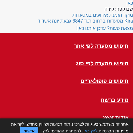
כאן
שם קפה:
קירה
מוקד הזמנת אירועים במסעדות
Kira
מסעדות ברחוב ת.ד 6847 גבעת יונה אשדוד
מצאת טעות? עדכן אותנו כאן!
חיפוש מסעדה לפי אזור
חיפוש מסעדה לפי סוג
חיפושים פופולאריים
מידע ברשת
אודות 2eat
אתר זה משתמש בעוגיות לצרכי ניתוח תנועות ושיווק מחדש. לקריאת
מדיניות הפרטיות
לחץ כאן
. להסתרת ההודעה לחץ
אישור
Click a Table