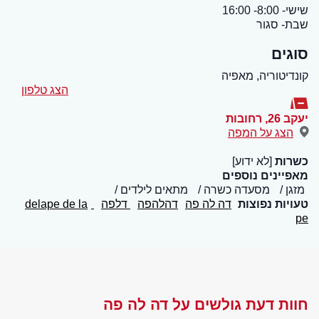
שישי- 8:00- 16:00
שבת- סגור
סוגים
קונדיטוריה, מאפיה
הצג טלפון
יעקב 26
,
רחובות
הצג על המפה
כשרות
[לא ידוע]
מאפיינים נוספים
מזגן
מסעדה כשרה
מתאים לילדים
טעויות נפוצות
דה לה פה
דהלהפה
דלפה
delape
de la
pe
חוות דעת גולשים על דה לה פה