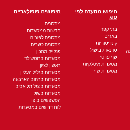
חיפוש מסעדה לפי
חיפושים פופולאריים
סוג
מתכונים
בתי קפה
חדשות ממסעדות
בארים
מתכונים לפורים
קונדיטוריות
מתכונים כשרים
סדנאות בישול
ה
פנקייק מתכון
שף פרטי
מסעדות ברוטשילד
מסעדות איטלקיות
ראשון לציון
מסעדות שף
מסעדות בגליל העליון
מסעדות ברחוב הארבעה
מסעדות בנמל תל אביב
מסעדות בשוק
הפשפשים ביפו
לוח דרושים במסעדות