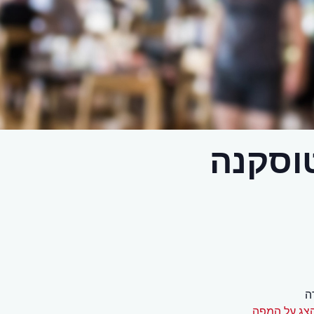
וסקנה
ה
צג על המפה