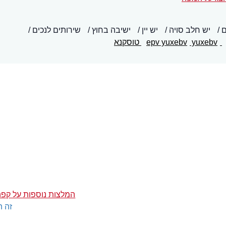
ם
יש חלב סויה
יש יין
ישיבה בחוץ
שירותים לנכים
epv yuxebv
yuxebv
טוסקנא
המלצות נוספות על קפה
זה ה