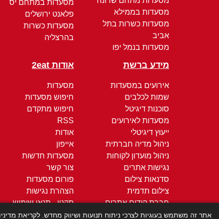
מסעדות מתחם שרונה
מסעדות במתחם יס
מסעדות בממילא
פלאנט ירושלים
מסעדות כשרות בתל
מסעדות כשרות
אביב
בהרצליה
מסעדות בנמל יפו
מידע ברשת
אודות 2eat
אירועים במסעדות
מסעדות
שמות לכלבים
חיפוש מסעדות
סוכנות דיגיטל
חיפוש מתקדם
מסעדות לאירועים
RSS
ייעוץ דיגיטלי
אודות
ניהול מדיה חברתית
אייפון
ניהול מועדון לקוחות
מסעדות חדשות
נגישות אתרים
צור קשר
סדנאות צילום
פורום מסעדות
צילום תדמית
הצהרת נגישות
חברת קידום אתרים
תקנון - תנאי שימוש
קידום ממומן
מדיניות הפרטיות
אתר זה משתמש בעוגיות לצרכי ניתוח תנועות ושיווק מחדש. לקריאת מדיני