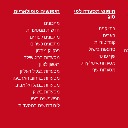
חיפוש מסעדה לפי
חיפושים פופולאריים
סוג
מתכונים
בתי קפה
חדשות ממסעדות
בארים
מתכונים לפורים
קונדיטוריות
מתכונים כשרים
סדנאות בישול
ה
פנקייק מתכון
שף פרטי
מסעדות ברוטשילד
מסעדות איטלקיות
ראשון לציון
מסעדות שף
מסעדות בגליל העליון
מסעדות ברחוב הארבעה
מסעדות בנמל תל אביב
מסעדות בשוק
הפשפשים ביפו
לוח דרושים במסעדות