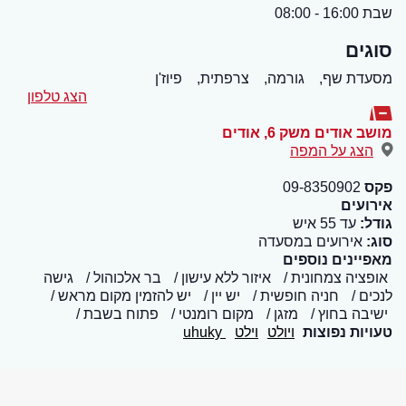
שבת 16:00 - 08:00
סוגים
מסעדת שף,
גורמה,
צרפתית,
פיוז'ן
הצג טלפון
מושב אודים משק 6
,
אודים
הצג על המפה
פקס
09-8350902
אירועים
גודל:
עד 55 איש
סוג:
אירועים במסעדה
מאפיינים נוספים
אופציה צמחונית
איזור ללא עישון
בר אלכוהול
גישה
לנכים
חניה חופשית
יש יין
יש להזמין מקום מראש
ישיבה בחוץ
מזגן
מקום רומנטי
פתוח בשבת
טעויות נפוצות
ויולט
וילט
uhuky