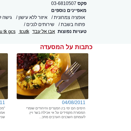
פקס
03-6810507
מאפיינים נוספים
אופציה צמחונית
איזור ללא עישון
גישה ל
פתוח בשבת
שירותים לנכים
טעויות נפוצות
אבו אל עבד
tcutk
cu tk gcs
כתבות על המסעדה
011
04/08/2011
הימים הם ימי בין המצרים והיהודים שומרי
"מס
המסורת מקפידים על אי אכילת בשר ויין.
אמת
לעומתם השכנים הערבים מתכ...
שנים