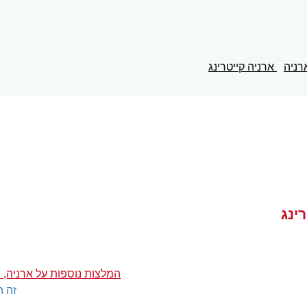
רניה
ארניה קייטרינג
ינג
המלצות נוספות על ארניה, ה
זה ה