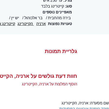
גודל:
עד 250 איש
סוג:
קייטרינג בלבד
מאפיינים נוספים
בירה מהחבית
בר אלכוהול
יש יין
טעויות נפוצות
ארניה
הקייטרינג
קייטרינג א
גלריית תמונות
חוות דעת גולשים על ארניה, הקייטר
הוסף המלצות על ארניה, הקייטרינג
שם מסעדה:
ארניה, הקייטרינג
מוקד הזמנת אירועים במסעדות