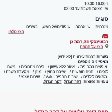
ו':10:00-16:00
ש': מצאת השבת עד 03:00
סוגים
מזרחית,
שווארמה,
שיפודים/על האש,
בשרים
הצג טלפון
ז'בוטינסקי 85
,
רמת גן
הצג על המפה
כשרות
רבנות עירונית [לא ידוע]
מאפיינים נוספים
אופציה צמחונית
איזור ללא עישון
בירה מהחבית
גישה
לנכים
חניה חופשית
ישיבה בחוץ
מזגן
מסעדה כשרה
מתאים לילדים
שירות החנייה Valet
שירות עצמי
טעויות נפוצות
דקר הגדול
דקר-הגדול.
חוות דעת גולשים על דקר הגדול