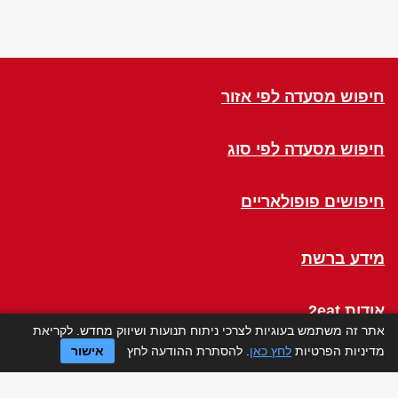
חיפוש מסעדה לפי אזור
חיפוש מסעדה לפי סוג
חיפושים פופולאריים
מידע ברשת
אודות 2eat
אתר זה משתמש בעוגיות לצרכי ניתוח תנועות ושיווק מחדש. לקריאת
מדיניות הפרטיות
לחץ כאן
. להסתרת ההודעה לחץ
אישור
Click a Table