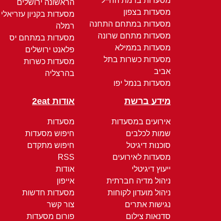
מסעדות ברמת החייל
הראשונה ירושלים
מסעדות בצפון
מסעדות בקניון עזריאלי
מסעדות במתחם התחנה
רמלה
מסעדות מתחם שרונה
מסעדות במתחם יס
מסעדות בממילא
פלאנט ירושלים
מסעדות כשרות בתל
מסעדות כשרות
אביב
בהרצליה
מסעדות בנמל יפו
מידע ברשת
אודות 2eat
אירועים במסעדות
מסעדות
שמות לכלבים
חיפוש מסעדות
סוכנות דיגיטל
חיפוש מתקדם
מסעדות לאירועים
RSS
ייעוץ דיגיטלי
אודות
ניהול מדיה חברתית
אייפון
ניהול מועדון לקוחות
מסעדות חדשות
נגישות אתרים
צור קשר
סדנאות צילום
פורום מסעדות