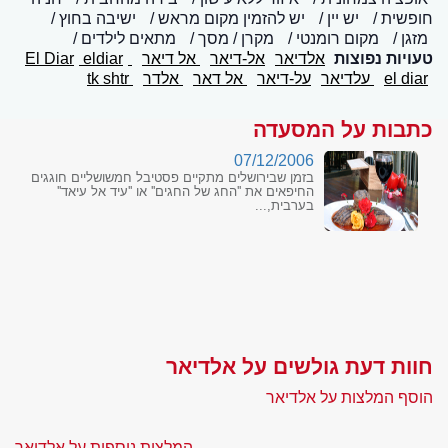
חופשית
יש יין
יש להזמין מקום מראש
ישיבה בחוץ
מזגן
מקום רומנטי
מקרן / מסך
מתאים לילדים
טעויות נפוצות
אלדיאר
אל-דיאר
אל דיאר
El Diar
eldiar
el diar
עלדיאר
על-דיאר
אל דאר
אלדר
tk shtr
כתבות על המסעדה
07/12/2006
בזמן שבירושלים מתקיים פסטיבל חמשושליים חוגגים
החיפאים את ''החג של החגים'' או ''עיד אל עיאד''
בערבית,...
חוות דעת גולשים על אלדיאר
הוסף המלצות על אלדיאר
המלצות נוספות על אלדיאר