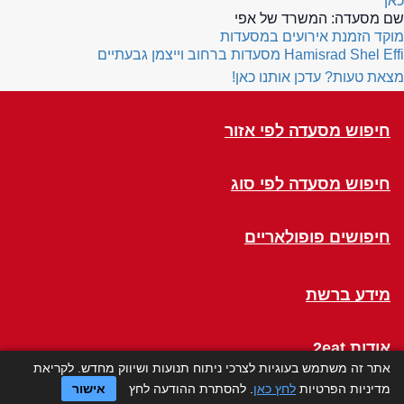
כאן
שם מסעדה:
המשרד של אפי
מוקד הזמנת אירועים במסעדות
Hamisrad Shel Effi
מסעדות ברחוב וייצמן גבעתיים
מצאת טעות? עדכן אותנו כאן!
חיפוש מסעדה לפי אזור
חיפוש מסעדה לפי סוג
חיפושים פופולאריים
מידע ברשת
אודות 2eat
אתר זה משתמש בעוגיות לצרכי ניתוח תנועות ושיווק מחדש. לקריאת
מדיניות הפרטיות
לחץ כאן
. להסתרת ההודעה לחץ
אישור
Click a Table