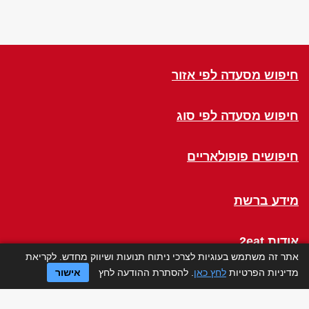
חיפוש מסעדה לפי אזור
חיפוש מסעדה לפי סוג
חיפושים פופולאריים
מידע ברשת
אודות 2eat
אתר זה משתמש בעוגיות לצרכי ניתוח תנועות ושיווק מחדש. לקריאת
מדיניות הפרטיות
לחץ כאן
. להסתרת ההודעה לחץ
אישור
Click a Table