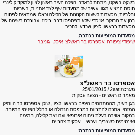
בשקט בשקט, מתחת לראדר, הפכה העיר ראשון לציון למוקד קולינרי
תוסס המציע מגוון עשיר של מסעדות שף לצד אתניות, בשריות
וחלביות, מסעדות לשעות הקטנות של הלילה וכאלו שמתאים לפתוח
בהן את הבוקר. אז כדי שלא תפספסו דבר, ריכזנו עבורכם רשימה של
מסעדות בראשון לציון שכדאי להכיר.
מסעדות המופיעות בכתבה:
שיפודי ציפורה
אספרסו בר ראשלצ
איסט
גומבה
אספרסו בר ראשל"צ
מערכת 2eat
25/01/2015
מאמרים ראשיים - הצעה עסקית
בגן העיר, מהמתחמים היפים בראשון לציון, שוכן אספרסו בר הוותיק
המזמין אתכם להתרווח במרפסת הגדולה או בחלל הפנימי המיוחד.
במקום אווירה בעלת ניחוח אירופאי ועם זאת קלילה, חמימה
ואינטימית כשצריך. ועכשיו - עסקית צהריים
מסעדות המופיעות בכתבה: