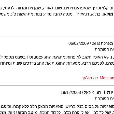
חם קלוי ופריך שנאפו עם זיתים, שום, גאודה, שמן זית ומרווה. לדעתי, 
מולאן,
בת''א, דניאל לוין מנסה להבין מדוע בנות מתרגשות כ''כ משמל
מערכת 2eat
06/02/2009
יה הפותחת
, נושא האוכל חשוב לא פחות מחגיגת החג עצמו, וט''ו בשבט מספק לא
בשים. לפניכם ארבע מסעדות החוגגות את החג בדרכים שונות ומיוחדו
Meat a
לה מולאן
ות
רוני מיכאל
19/12/2008
יה הפותחת
ופגניות על בסיס בצק בריוש, סופגניות מבצק חלב ללא קמח, וסופגני
 שוקולד לבן, ואפילו קרם מלבי. לכבוד חנוכה,
מיטב הסופגניות, ממי