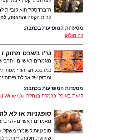
קפה ובתי קפה - בתי קפה
ה''ברדסקי'' הוא קוביות ל
לבית הקפה והמאפה,
לה 
מסעדות המופיעות בכתבה:
לה מולאן
ט''ו בשבט מתוק
מאמרים ראשיים - הרביע
כמו בכל חג יהודי מסורתי
ומתוק של אכילת פירות י
מסעדות המופיעות בכתבה:
לגעת באוכל
כרמלה בנחלה
nd Wine Co
סופגניות או לא להי
מאמרים ראשיים - הרביע
סופגניות לשומרי משקל, ס
שוקולד, חלבה, ריבת חלב,