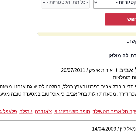
שת.
דה:
לה מולאן
 אביב
אורית איציק
20/07/2011
ת מומלצות
דיור בתל אביב בפרט ובארץ בכלל, החלטנו לסייע גם אנחנו. מצאנו 
ר דירה, מסעדות זולות בתל אביב. כי אוכל טוב במסעדה טובה מגיעי
יקה תל אביב רוטשילד
סופר סושי דיזנגוף
צ'אנדרה
ג'מילה
פלאפל ג
יאל לוין
14/04/2009