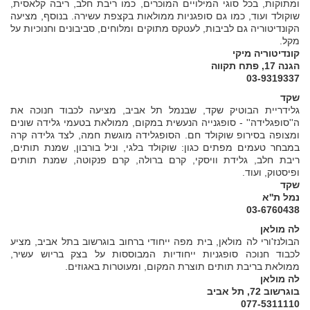
ומתוקות, בכל סוגי המילויים המוכרים, כמו ריבת חלב, ריבה קלאסית,
שוקולד ועוד, כמו גם סופגניות ממולאות בקצפת עשירה. בנוסף, מציעה
הקונדיטוריה גם לביבות, לעטקס מתוקים ומלוחים, סביבונים וחנוכיות על
מקל.
קונדיטוריה מיקי
הגנה 17, פתח תקווה
03-9319337
שקד
גלידריית הבוטיק שקד, שבנמל תל אביב, מציעה לכבוד חנוכה את
ה''סופגלידה'' - סופגנייה הנעשית במקום, ממולאת בטעמי גלידה שונים
ומצופה בסירופ שוקולד חם. הסופגלידה מוגשת חמה, לצד גלידה קרה
במבחר טעמים מפתים כגון: שוקולד בלגי, וניל בורבון, שמנת תותים,
ריבת חלב, גלידת וויסקי, קרם ברולה, קרם פנקוטה, שמנת תותים
ופיסטוק, ועוד.
שקד
נמל ת''א
03-6760438
לה מולאן
הבולנז'ורי לה מולאן, בית מפה ייחודי ברחוב בוגרשוב בתל אביב, מציע
לכבוד חנוכה סופגניות ייחודיות המבוססות על בצק בריוש עשיר,
ממולאת בריבת תותים תוצרת המקום, ומעוטרות באגוזים.
לה מולאן
בוגרשוב 72, תל אביב
077-5311110