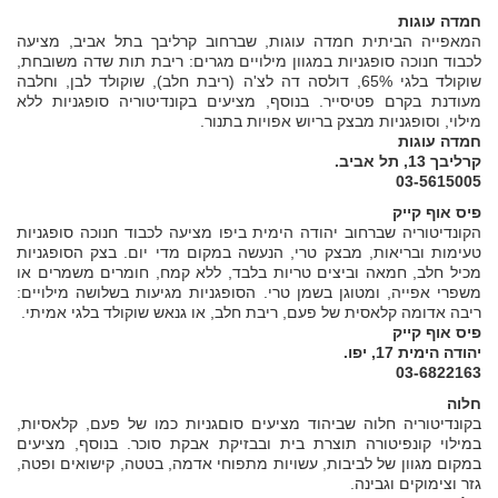
חמדה עוגות
המאפייה הביתית חמדה עוגות, שברחוב קרליבך בתל אביב, מציעה
לכבוד חנוכה סופגניות במגוון מילויים מגרים: ריבת תות שדה משובחת,
שוקולד בלגי 65%, דולסה דה לצ'ה (ריבת חלב), שוקולד לבן, וחלבה
מעודנת בקרם פטיסייר. בנוסף, מציעים בקונדיטוריה סופגניות ללא
מילוי, וסופגניות מבצק בריוש אפויות בתנור.
חמדה עוגות
קרליבך 13, תל אביב.
03-5615005
פיס אוף קייק
הקונדיטוריה שברחוב יהודה הימית ביפו מציעה לכבוד חנוכה סופגניות
טעימות ובריאות, מבצק טרי, הנעשה במקום מדי יום. בצק הסופגניות
מכיל חלב, חמאה וביצים טריות בלבד, ללא קמח, חומרים משמרים או
משפרי אפייה, ומטוגן בשמן טרי. הסופגניות מגיעות בשלושה מילויים:
ריבה אדומה קלאסית של פעם, ריבת חלב, או גנאש שוקולד בלגי אמיתי.
פיס אוף קייק
יהודה הימית 17, יפו.
03-6822163
חלוה
בקונדיטוריה חלוה שביהוד מציעים סוםגניות כמו של פעם, קלאסיות,
במילוי קונפיטורה תוצרת בית ובבזיקת אבקת סוכר. בנוסף, מציעים
במקום מגוון של לביבות, עשויות מתפוחי אדמה, בטטה, קישואים ופטה,
גזר וצימוקים וגבינה.