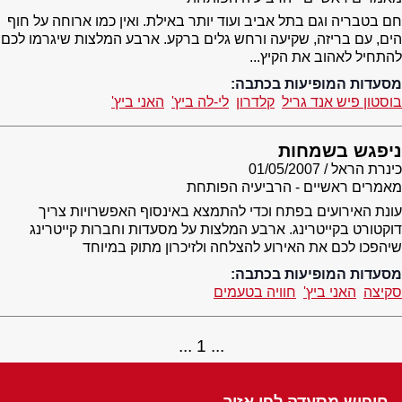
חם בטבריה וגם בתל אביב ועוד יותר באילת. ואין כמו ארוחה על חוף
הים, עם בריזה, שקיעה ורחש גלים ברקע. ארבע המלצות שיגרמו לכם
להתחיל לאהוב את הקיץ...
מסעדות המופיעות בכתבה:
בוסטון פיש אנד גריל
קלדרון
לי-לה ביץ'
האני ביץ'
ניפגש בשמחות
כינרת הראל
01/05/2007
מאמרים ראשיים - הרביעיה הפותחת
עונת האירועים בפתח וכדי להתמצא באינסוף האפשרויות צריך
דוקטורט בקייטרינג. ארבע המלצות על מסעדות וחברות קייטרינג
שיהפכו לכם את האירוע להצלחה ולזיכרון מתוק במיוחד
מסעדות המופיעות בכתבה:
סקיצה
האני ביץ'
חוויה בטעמים
1