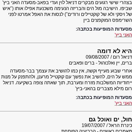
בצהרי שישי רגועים מבקרים דניאל לוין ועדי בפאב-מסעדה האני ביץ'
שביפו. הישיבה מול הים והבריזה הנעימה משכנעת אפילו אותו ("איש
של ויסקי ולא של קוקטיילים ורודים") לנסות את האפל אמרטו לפני
השרימפס המוקפצים ביין
מסעדות המופיעות בכתבה:
האני ביץ'
היא לא דומה
דניאל רום
09/08/2007
ברים, יין ואלכוהול - ברים ופאבים
אחרי שבוע מעייף וקשה, אין כמו להושיב את עצמך בבר-מסעדה
ממש על הים, להשיב את נפשך עם קוקטייל מרענן, ולהתפנק על מנות
ייחודיות המשלבות מזרח ומערבת, תוך שאתה צופה בשקיעה. דניאל
רום מילא מצברים בהאני-ביץ'
מסעדות המופיעות בכתבה:
האני ביץ'
חול, ים ואוכל גם
כינרת הראל
19/07/2007
מאמרים ראשיים - הרביעיה הפותחת