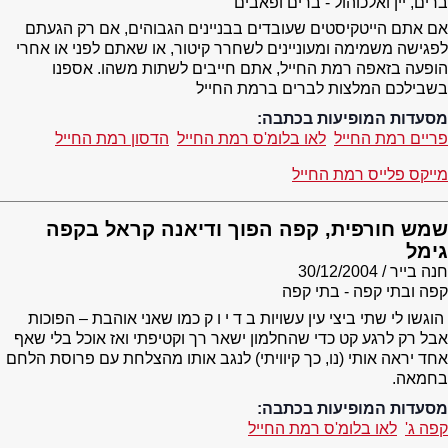
ברים, יין ואלכוהול - ברים ופאבים
אם אתם הייטקיסטים שעובדים בבניינים הגבוהים, אם רק הגעתם
לפגישה משמימה ומעוניינים לשחרר קיטור, או שאתם לפני או אחרי
הופעה בזאפה רמת החייל, אתם חייבים לשתות משהו. אספנו
בשבילכם המלצות לברים ברמת החייל
מסעדות המופיעות בכתבה:
פריים רמת החייל
לאו בלומ'ס רמת החייל
הדסון רמת החייל
מייקס פלייס רמת החייל
שמש חורפית, קפה הפוך ודיאנה קראל בקפה
גימל
חנה בייר
30/12/2004
קפה ובתי קפה - בתי קפה
הוגשו לי שתי ביצי עין עשויות ב ד י ו ק כמו שאני אוהבת – הפוכות
אבל רק לרגע קט כדי שהחלמון ישאר רך וקטיפתי ואז אוכל בלי שאף
אחד יראה אותי (נו, כך קיוויתי) לנגב אותו מהצלחת עם פרוסת הלחם
בחמאה.
מסעדות המופיעות בכתבה:
קפה ג'
לאו בלומ'ס רמת החייל