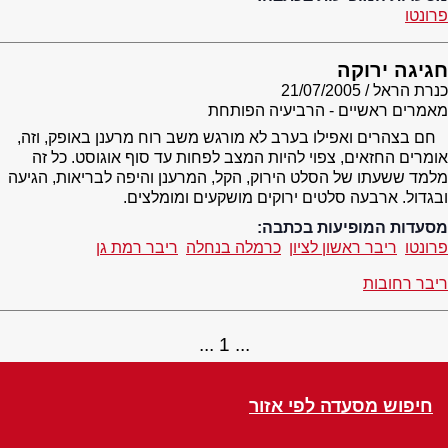
פרונטו
חגיגה ירוקה
כנרת הראל
21/07/2005
מאמרים ראשיים - הרביעיה הפותחת
חם בצהרים ואפילו בערב לא מורגש משב רוח מרענן באופק, וזה,
אומרים החזאים, צפוי להיות המצב לפחות עד סוף אוגוסט. כל זה
מלמד ששעתו של הסלט הירוק, הקל, המרענן והיפה לבריאות, הגיעה
ובגדול. ארבעה סלטים ירוקים מושקעים ומומלצים.
מסעדות המופיעות בכתבה:
פרונטו
ריבר ראשון לציון
כרמלה בנחלה
ריבר רמת גן
ריבר רחובות
1
חיפוש מסעדה לפי אזור