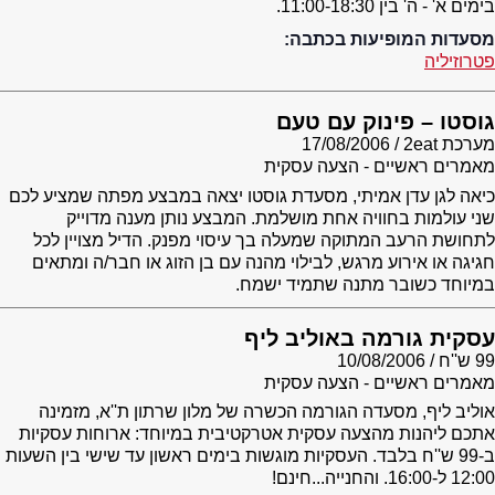
בימים א' - ה' בין 11:00-18:30.
מסעדות המופיעות בכתבה:
פטרוזיליה
גוסטו – פינוק עם טעם
מערכת 2eat
17/08/2006
מאמרים ראשיים - הצעה עסקית
כיאה לגן עדן אמיתי, מסעדת גוסטו יצאה במבצע מפתה שמציע לכם
שני עולמות בחוויה אחת מושלמת. המבצע נותן מענה מדוייק
לתחושת הרעב המתוקה שמעלה בך עיסוי מפנק. הדיל מצויין לכל
חגיגה או אירוע מרגש, לבילוי מהנה עם בן הזוג או חבר/ה ומתאים
במיוחד כשובר מתנה שתמיד ישמח.
עסקית גורמה באוליב ליף
99 ש''ח
10/08/2006
מאמרים ראשיים - הצעה עסקית
אוליב ליף, מסעדה הגורמה הכשרה של מלון שרתון ת''א, מזמינה
אתכם ליהנות מהצעה עסקית אטרקטיבית במיוחד: ארוחות עסקיות
ב-99 ש''ח בלבד. העסקיות מוגשות בימים ראשון עד שישי בין השעות
12:00 ל-16:00. והחנייה...חינם!