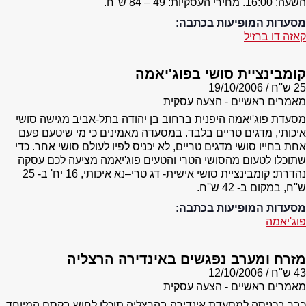
השעה: 16:00. מחירי העסקיות: 49 – 84 ש''ח.
מסעדות המופיעות בכתבה:
קאזה דו ברזיל
קומבינציית סושי בפוג'יאמה
25 ש''ח
19/10/2006
מאמרים ראשיים - הצעה עסקית
מסעדת פוג'יאמה היפנית ברחוב בן יהודה בתל-אביב מגישה סושי
איכותי, מדגים טריים בלבד. במסעדה מאמינים כי מי שיטעם פעם
אחת בחייו סושי מדגים טריים, לא יכניס לפיו לעולם סושי אחר. כדי
שתוכלו לטעום מהסושי הטרי והטעים פוג'יאמה מציעה לכם עסקה
נהדרת: קומבינציית סושי אישית- דג טרי–נא איכותי, 16 יח' ב- 25
ש''ח, במקום ב- 42 ש''ח.
מסעדות המופיעות בכתבה:
פוג'יאמה
מזרח ומערב נפגשים באינדירה הרצליה
43 ש''ח
12/10/2006
מאמרים ראשיים - הצעה עסקית
כבר בכניסה למסעדת אינדירה בהרצליה תוכלו לחוש בקסם המיוחד