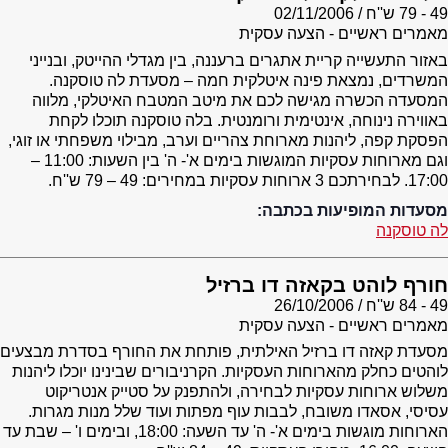
49 - 79 ש''ח
02/11/2006
מאמרים ראשיים - הצעה עסקית
באזור התעשייה קריית אתגרים ברעננה, בין מגדלי ההייטק, ובנייני
המשרדים, נמצאת פינה איטלקית חמה – מסעדת לה טוסקנה.
המסעדה הכשרה מגישה לכם את מיטב המטבח האיטלקי, מלווה
באווירה נינוחה, אינטימית ורומנטית. בלה טוסקנה תוכלו לקחת
הפסקת קפה, ליהנות מארוחת צהריים וערב, מבילוי משפחתי או זוגי,
וגם מארוחות עסקיות המוגשות בימים א'- ה' בין השעות: 11:00 –
17:00. לבחירתכם 3 ארוחות עסקיות במחירים: 49 – 79 ש''ח.
מסעדות המופיעות בכתבה:
לה טוסקנה
חורף לוהט בקאזה דו ברזיל
49 - 84 ש''ח
26/10/2006
מאמרים ראשיים - הצעה עסקית
מסעדת קאזה דו ברזיל האילתית, פותחת את החורף בסדרת מבצעים
לוהטים כחלק מהארוחות העסקיות. הקרניבורים שבינינו יוכלו ליהנות
משלוש ארוחות עסקיות לבחירה, ולהתפנק על סטייק אנטריקוט
עסיסי, אסאדו משובח, לבבות עוף מפתות ועוד שלל מנות מגרות.
הארוחות מוגשות בימים א'- ה' עד השעה: 18:00, ובימים ו' – שבת עד