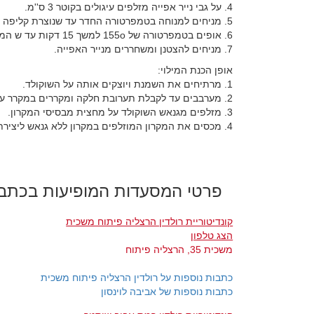
4. על גבי נייר אפייה מזלפים עיגולים בקוטר 3 ס''מ.
5. מניחים למנוחה בטמפרטורה החדר עד שנוצרת קליפה על גבי המקרון.
6. אופים בטמפרטורה של 155o למשך 15 דקות עד ש המקרונס מתייבשים.
7. מניחים להצטנן ומשחררים מנייר האפייה.
אופן הכנת המילוי:
1. מרתיחים את השמנת ויוצקים אותה על השוקולד.
2. מערבבים עד לקבלת תערובת חלקה ומקררים במקרר עד שהתערובת הופכת לאלסטית ונוחה לזילוף.
3. מזלפים מגנאש השוקולד על מחצית מבסיסי המקרון.
4. מכסים את המקרון המוזלפים במקרון ללא גנאש ליצירת ''סנדוויץ'''. לוחצים קלות כדי שהמילוי יבצבץ מהשוליים.
פרטי המסעדות המופיעות בכתב
קונדיטוריית רולדין הרצליה פיתוח משכית
הצג טלפון
משכית 35, הרצליה פיתוח
כתבות נוספות על רולדין הרצליה פיתוח משכית
כתבות נוספות של אביבה לוינסון