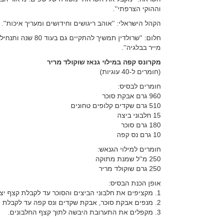
וההוקי הצרפתי''.
הקהל הישראלי: ''אוהב ריגושים וחידושים ומעריך איכות''.
חלום: ''שרולדין תמ
מייר בבלגיה''.
מקרונס קפה במילוי גנאז שוקולד מריר
(חומרים ל-40 עוגיות)
חומרים לבסיס:
960 גרם אבקת סוכר
510 גרם שקדים קלופים טחונים
15 חלבוני ביצה
180 גרם סוכר
10 גרם נס קפה
חומרים למילוי הגנאש:
250 מ''ל שמנת מתוקה
250 גרם שוקולד מריר
אופן הכנת הבסיס:
1. מקציפים את חלבוני הביצים והסוכר עד לקבלת קצף יציב.
2. מנפים אבקת סוכר, אבקת שקדים ונס קפה עד לקבלת תערובת חלקה.
3. מקפלים את התערובת היבשה לתוך קצף החלבונים.