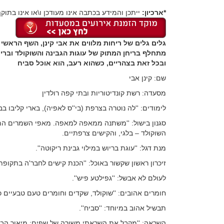
*ארכיון:
ייתכן והמידע בכתבה אינו מעודכן ו\או אינו בתוקף
גלים גלים של ריחות מלווים את אבי קינן, השף הראשי 
מתחלף בריחן המתוק של עוגות הגבינה והשוקולד וברי
ובכל זאת בצהריים, כשהוא רעב, הוא אוכל סביח
שם: קינן אבי
מסעדה: רשת קונדיטוריות ובתי קפה רולדין
לימודים: ''לה נוטרה בצרפת (בי''ס לאפיה), בארי קליבו בבלג
סגנון בישול: ''משתנה ממאפה למאפה. מאפי השמרים הם ב
השוקולד – בלגי, והקישים צרפתיים.
מנת דגל: ''עוגת בריוש במילוי גבינת ריקוטה''.
זיכרון ראשון שקשור באוכל: ''הכנת קישים לחבר'ה בתקופת 
לעולם לא אבשל: ''גפילטע פיש''.
חומרים אהובים: ''שוקולד, שקדים וחומרים טעם טבעיים כמ
תבשיל אהוב במיוחד: ''סביח''.
השראה: ''מקבל את השראתי משורה של שפים: מיאור הבלגי,