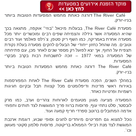
The River Café דורגה כאחת מחמש המסעדות הטובות ביותר
בניו-יורק.
מסעדת The River Café, בבעלות מיכאל ''בוזי'' אוקפה, מתגאה בכך
שהיא המסעדה אשר גידלה והצמיחה שפים רבים ומוכשרים יותר מכל
מסעדה אחרת באמריקה, כמו השף ריק סטפן, צ`רלס פאלמר ועוד רבים
וטובים. מה שהחל כחזון ייחודי של הבעלים להקים מסעדה בעלת נקודת
תצפית על החוף, אך יצא לפועל רק מספר שנים לאחר מכן, עם פתיחתה
של המסעדה במאי 1977 – זוכה לתשבחות רבות בקרב מבקרי
המסעדות.
The River Café דורגה כאחת מחמש המסעדות הטובות ביותר
בניו-יורק.
במהלך השנים, הפכה מסעדת The River Café לאחת המפורסמות
באירוח ראשי מדינות ודיפלומטים מכל קצוות תבל ובקיום חגיגות
רשמיות ופרטיות כאחד.
המסעדה מציעה מגוון מטעמים לארוחות צהריים וערב, כמו מרק
לובסטר, סלט נתחי עוף, פרוסות ברווז פריך המוגשות לצד תותים ותפוחי
אדמה המתובלים ברוטב ספרדי חריף קמעה ועוד.
נוכל למצוא גם תפריטים מיוחדים לחגים וסופי שבוע, דוגמת ארנבת
המוגשת לצד מנת רביולי הממולא בריקוטה, פרוסות סלמון סקוטי מעושן
וכו`.