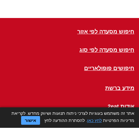
חיפוש מסעדה לפי אזור
חיפוש מסעדה לפי סוג
חיפושים פופולאריים
מידע ברשת
אודות 2eat
אתר זה משתמש בעוגיות לצרכי ניתוח תנועות ושיווק מחדש. לקריאת
מדיניות הפרטיות
לחץ כאן
. להסתרת ההודעה לחץ
אישור
Click a Table