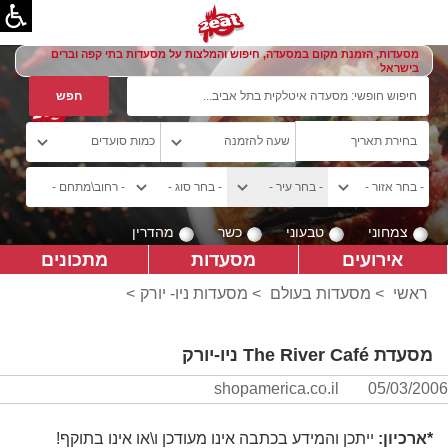
מסעדות, הזמנת מקום במסעדה, חיפוש והמלצות על מסעדות בתי קפה וברים
בישראל
צמחוני
טבעוני
כשר
מהדרין
אירועים
מסעדות
מתכונים
ראשי
>
מסעדות בעולם
>
מסעדות ניו- יורק
>
מסעדת The River Café ניו-יורק
shopamerica.co.il
05/03/2006
*ארכיון:
ייתכן והמידע בכתבה אינו מעודכן ו\או אינו בתוקף!