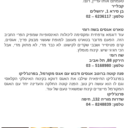
טעמתם אותו עדיין, רוצו.
קבלייר
בן סירא 1, ירושלים
טלפון: 6236117 – 02
טארט אגסים בשה רומי
עוד דוגמא צרפתית ומקסימה ליכולות האינסופיות שמפיק הפרי החביב
הזה. הפעם מדובר בטארט מעוצב למופת שעשוי מבצק פריך, אגסים,
קרם פטיסייר ושבבי שקדים לקישוט. לא כבד מדי, לא מתוק מדי, אבל
הכי חגיגי שיש. קינוח מומלץ.
שה רומי
הירקון 88, תל-אביב
טלפון: 5168980 – 03
פנה קוטה ברוטב אגסים ודבש עם אגס מקורמל, בפרנג'ליקו
בפרנג'ליקו החיפאית שילבו את האגס דווקא בקינוח האיטלקי הקלאסי
וגם לו הוא עושה רק טוב. הפנה קוטה החלקה והעדינה יחד עם האגס
המקורמל מייצרים קינוח שמשאיר טעם של עוד.
פרנג'ליקו
שדרות מוריה 132, חיפה
טלפון: 8248839 – 04