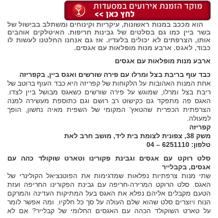
הוא מככב במנות ראשונות, עיקריות וקינוחים ומשתלב בבישול של
בשר ביין כמו גם בסלטים של גבינות חריפות. האיטלקים אוהבים
אותו, הצרפתים לא יכולים בלעדיו. אז גם אנחנו החלטנו לעשות לו
כבוד, לאגס. ארבע מנות מופלאות עם אגסים.
ארבע מנות מופלאות עם אגסים
כבד עוף בריבת בצל ומרלו עם פירה שורשים ואגס ביין, בקפריזה
אחת המנות האהובות על הלקוחות של קפריזה היא כבד העוף ברוטב של
ריבת בצל ומרלו, שמוגש על פירה שורשים כשאגס מבושל ביין לצדו.
האגס פה מתפקד גם כקישוט רב רושם וגם כתוספת מעשירה למנה
הצרפתית הכפרית שהטאץ' המקומי של השפית מאיה נחשון, הופך
למעולה.
קפריזה
משק 38, צפונית לצומת בית ליד, מושב חרב לאת
טלפון: 6251110 – 04
סלט רוקט עם אגסים וגבינת פקורינו וטארט שוקולד כהה עם
אגסים, בקבלייר
שתי מנות צרפתיות נפלאות שמדגימות את הפוטנציאל הקולינרי של
האגס. סלט הרוקט המרירה-חריפה עם גבינת הפקורינו החריפה ועזת
הטעם מקבלים אליהם נפלא את האגס בעל המתיקות העדינה והמרקם
הנוח ויוצרים סלט שהוא שלם העולה על סך כל חלקיו. ומה אפשר לומר
על טארט השוקולד הכהה עם האגסים החלומי של קבלייר? אם לא