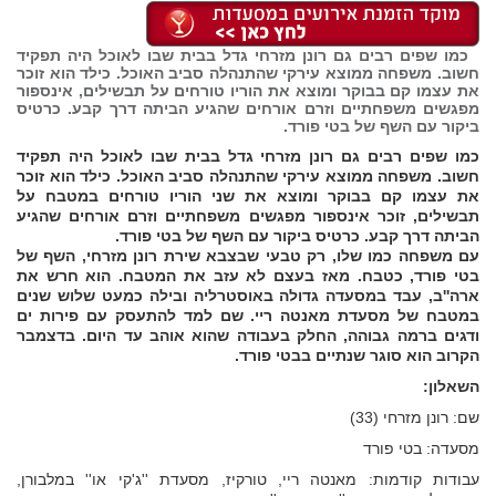
כמו שפים רבים גם רונן מזרחי גדל בבית שבו לאוכל היה תפקיד
חשוב. משפחה ממוצא עירקי שהתנהלה סביב האוכל. כילד הוא זוכר
את עצמו קם בבוקר ומוצא את הוריו טורחים על תבשילים, אינספור
מפגשים משפחתיים וזרם אורחים שהגיע הביתה דרך קבע. כרטיס
ביקור עם השף של בטי פורד.
כמו שפים רבים גם רונן מזרחי גדל בבית שבו לאוכל היה תפקיד
חשוב. משפחה ממוצא עירקי שהתנהלה סביב האוכל. כילד הוא זוכר
את עצמו קם בבוקר ומוצא את שני הוריו טורחים במטבח על
תבשילים, זוכר אינספור מפגשים משפחתיים וזרם אורחים שהגיע
הביתה דרך קבע. כרטיס ביקור עם השף של בטי פורד.
עם משפחה כמו שלו, רק טבעי שבצבא שירת רונן מזרחי, השף של
בטי פורד, כטבח. מאז בעצם לא עזב את המטבח. הוא חרש את
ארה''ב, עבד במסעדה גדולה באוסטרליה ובילה כמעט שלוש שנים
במטבח של מסעדת מאנטה ריי. שם למד להתעסק עם פירות ים
ודגים ברמה גבוהה, החלק בעבודה שהוא אוהב עד היום. בדצמבר
הקרוב הוא סוגר שנתיים בבטי פורד.
השאלון:
שם: רונן מזרחי (33)
מסעדה: בטי פורד
עבודות קודמות: מאנטה ריי, טורקיז, מסעדת ''ג'קי או'' במלבורן,