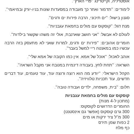
אוסטרליה, וקייטרינג ''פרי הארץ''.
לימודים: ''תדמור ואחר כך מעבודה במסעדות שונות בניו-יורק ובמיאמי''.
סגנון בישול: ''ים תיכוני, הרבה פירות ים ודגים''.
מנת דגל: ''קוסקוס עם מולים בחמאת עגבניות''.
לעולם לא אבשל: ''אני חושב שארנבת, אולי זה משהו שקשור בילדות''.
חומרים אהובים: ''פירות ים ודגים, למרות שאני לא מתעסק בזה הרבה
עכשיו כמו במאנטה ריי למשל בעבר''.
אוהב לאכול: ''אוכל של אמא. אין כמו הקובה של אמא שלי''.
השראה: ''תחת לחץ, בעבודה דינמית במטבח אני מקבל השראה''.
הקהל הישראלי: ''יודע מה הוא רוצה ורוצה עוד, עוד טעמים, עוד דברים
חדשים, עוד תכניות טלוויזיה''.
חלום: ''בית, משפחה, ילדים ועבודה טובה''.
קוסקוס עם מולים בחמאת עגבניות
(מתכון ל-4 מנות)
החומרים הדרושים לקוסקוס:
300 גרם קוסקוס (אפשר גם אינסטנט)
300 מ''ל ציר ירקות או מים
2 כפות שמן תירס
כף מלח