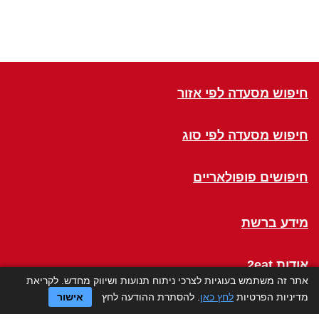
חיפוש מסעדה לפי אזור
חיפוש מסעדה לפי סוג
חיפושים פופולאריים
מידע ברשת
אודות 2eat
אתר זה משתמש בעוגיות לצרכי ניתוח תנועות ושיווק מחדש. לקריאת
מדיניות הפרטיות
לחץ כאן
. להסתרת ההודעה לחץ
אישור
Click a Table