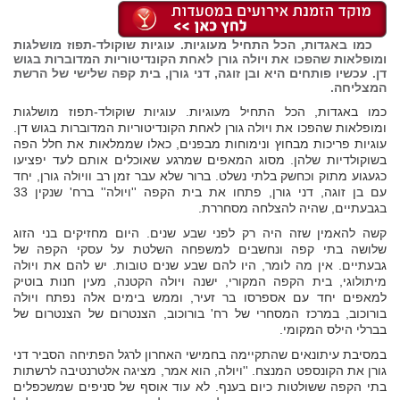
כמו באגדות, הכל התחיל מעוגיות. עוגיות שוקולד-תפוז מושלגות
ומופלאות שהפכו את ויולה גורן לאחת הקונדיטוריות המדוברות בגוש
דן. עכשיו פותחים היא ובן זוגה, דני גורן, בית קפה שלישי של הרשת
המצליחה.
כמו באגדות, הכל התחיל מעוגיות. עוגיות שוקולד-תפוז מושלגות
ומופלאות שהפכו את ויולה גורן לאחת הקונדיטוריות המדוברות בגוש דן.
עוגיות פריכות מבחוץ ונימוחות מבפנים, כאלו שממלאות את חלל הפה
בשוקולדיות שלהן. מסוג המאפים שמרגע שאוכלים אותם לעד יפציעו
כגעגוע מתוק וכחשק בלתי נשלט. ברור שלא עבר זמן רב וויולה גורן, יחד
עם בן זוגה, דני גורן, פתחו את בית הקפה ''ויולה'' ברח' שנקין 33
בגבעתיים, שהיה להצלחה מסחררת.
קשה להאמין שזה היה רק לפני שבע שנים. היום מחזיקים בני הזוג
שלושה בתי קפה ונחשבים למשפחה השלטת על עסקי הקפה של
גבעתיים. אין מה לומר, היו להם שבע שנים טובות. יש להם את ויולה
מיתולוגי, בית הקפה המקורי, ישנה ויולה הקטנה, מעין חנות בוטיק
למאפים יחד עם אספרסו בר זעיר, וממש בימים אלה נפתח ויולה
בורוכוב, במרכז המסחרי של רח' בורוכוב, הצנטרום של הצנטרום של
בברלי הילס המקומי.
במסיבת עיתונאים שהתקיימה בחמישי האחרון לרגל הפתיחה הסביר דני
גורן את הקונספט המנצח. ''ויולה, הוא אמר, מציגה אלטרנטיבה לרשתות
בתי הקפה ששולטות כיום בענף. לא עוד אוסף של סניפים שמשכפלים