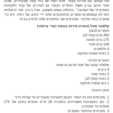
את עצמם עם שירות עצמי, אלא רשת של בתי קפה שכונתיים, שלכל
אחד מהם צביון משלו ותפריט העונה גם לצרכים של קהל הלקוחות
הספיציפי של השכונה''. בהחלט נשמע משכנע, אבל בינינו, סוד ההצלחה
הוא לא קונספטים עסקיים מתוחכמים אלא ידי הזהב של ויולה. ורק כדי
שתבינו במה מדובר, מצורפים שני מתכונים שלה לניסיון בבית.
קלפוטי פטל (טארט פירות בנוסח כפרי צרפתי)
חומרים לבצק:
350 גרם קמח לבן
175 גרם חמאה
100 גרם סוכר
4 חלמונים
2 כפות שמנת מתוקה
חומרים למילוי:
סלסלה קטנה של פטל אדום או שחור
4 ביצים
3 כפות סוכר
3 כפות קמח לבן
1 כוס שמנת מתוקה
אופן ההכנה:
1. מכניסים את כל חומרי הבצק למערבל ומעבדים עד קבלת כדור.
2. עם האצבעות משטיחים בתבנית 26 ס''מ ואופים בחום של 175
מעלות עד שמזהיב.
3. מוציאים מהתנור ומצננים.