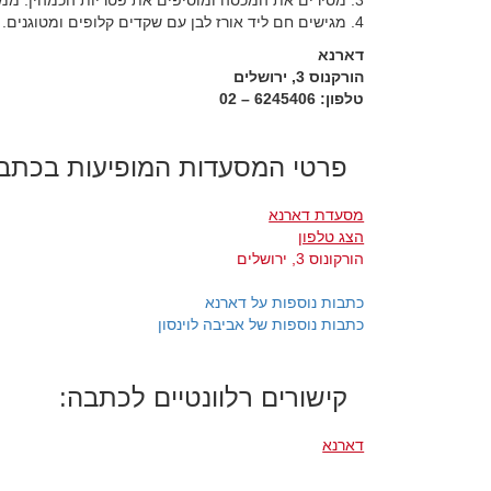
3. מסירים את המכסה ומוסיפים את פטריות הכמהין. ממשיכים לבשל על אש נמוכה כ-20 דקות נוספות.
4. מגישים חם ליד אורז לבן עם שקדים קלופים ומטוגנים.
דארנא
הורקנוס 3, ירושלים
טלפון: 6245406 – 02
פרטי המסעדות המופיעות בכתב
מסעדת דארנא
הצג טלפון
הורקונוס 3, ירושלים
כתבות נוספות על דארנא
כתבות נוספות של אביבה לוינסון
קישורים רלוונטיים לכתבה:
דארנא