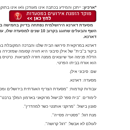
*ארכיון:
ייתכן והמידע בכתבה אינו מעודכן ו\או אינו בתוקף
השף והבעלים שחוגג בקרוב 10 ש
דארנא.
דארנא במרוקאית פירושו הבית שלנו והברכה המקובלת במרו
ביקור ב''בית'' של אילן סיבוני היא חוויה קסומה שמזכיר
הדלת פנימה ועד שיוצאים ממנה חזרה למציאות. כרטיס ביק
הוא אורח בביתו הפרטי.
שם: סיבוני אילן.
מסעדה: דארנא.
עבודות קודמות: ''מסעדת הצריף האגדתית בירושלים ומסע
לימודים: ''בית ספר לבישול מרוקאני בארמון המלך ברבט''.
סגנון בישול: ''מרוקני אותנטי כשר למהדרין''.
מנת דגל: ''פסטייה פסייה''.
לעולם לא אבשל: ''רגל קרושה''.