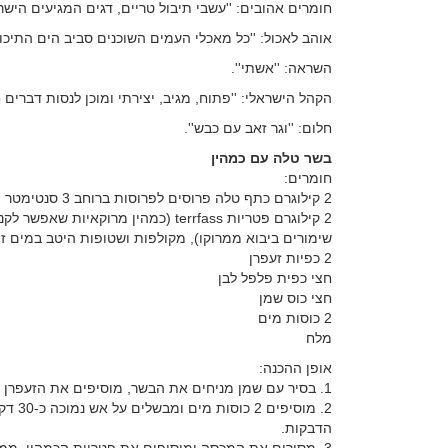
חומרים אהובים: ''עשבי תיבול טריים, דגים המגיעים הישר 
אוהב לאכול: ''כל מאכלי העמים השוכנים סביב הים התיכון'
השראה: ''אשתי''.
הקהל הישראלי: ''פתוח, מגיב, יצירתי ומוכן לנסות דברים 
חלום: ''וגר זאב עם כבש''.
בשר טלה עם כמהין
חומרים:
2 קילוגרם כתף טלה פרוסים לפרוסות ברוחב 3 סנטימטר (כולל העצם במרכז)
2 קילוגרם פטריות terrfass (כמהין מ
שימורים ביבוא ממרוקו), מקולפות ושטופות היטב במים זו
2 כפיות זעפרן
חצי כפית פלפל לבן
חצי כוס שמן
2 כוסות מים
מלח
אופן ההכנה:
1. בסיר עם שמן מניחים את הבשר, מוסיפים את הזעפרן והפלפל ומטגנים מכל הצדדים עד שהבשר מקבל צבע זהוב.
2. מוס
הדבקות.