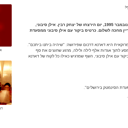
!
מסעדת דארנא הירושלמית נפתחה בדיוק בחמישה בנובמבר 1995, יום הירצחו של יצחק רבין. אילן סיבוני,
נים למסעדה שלו, עדיין מחכה לשלום. כרטיס ביקור עם אילן סיבוני ממסעדת
קאית היא דארנא דרכום שפירושה: ''שיהיה ביתנו ביתכם''.
ה מסע לתוך אגדות אלף לילה ולילה, מרגע שחוצים את סף
אי
ור עם אילן סיבוני, השף שמרגיש כאילו כל לקוח של דארנא
דת הסינמטק בירושלים''.
דא