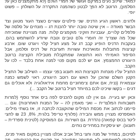
למאד: שילוב נעים במרקם ועושר של חמרי הגלם (לא מתקמצנים כאן על
הסלמון), הרוטב לא הפך לבטון כשהמנה התקררה על השולחן – פשוט
יופי.
ולדגים. ראשון הגיע הדניס. שני פילטים עשויים כשצד העור מטוגן וצד
הבשר מאודה – אין שיטה טובה יותר להכנת דג – מונחים על סלסה של
פלפלים קלויים, עגבניות וזוקיני מוקפצים קלות. מנה מצויינת שמוכיחה
שכל מה שצריך זה חומרי גלם טובים וטבח שיודע להשתמש בהם.
בעקבות הדניס הופיע קבב דג על מצע חציל קלוי ויוגרט שום. ארבע
קציצות מתובלות ומוארכות עשויות תערובת של דניס וסלמון, אבל
הסיפור האמיתי הוא התוצאה שמתקבלת מטבילת הקציצה ברוטב
היוגורט החמצמץ. אם יש לכם מקום פנוי למנה אחת בלבד – לכו על
הקבב.
החציל עליו מונחות הקציצות הוא תענוג בפני עצמו – השילוב של החציל
הקטן השלם שהוכן על האש עם רוטב היוגורט, ראוי לשמש כמנה
עצמאית (נניח, אם אתם צימחוניים מחמת אידאולוגיה ולא אוכלים גם
דגים – בקשו שיכינו לכם במיוחד חציל ברוטב של הקבב ...).
וכאן יש בעייה. גם אין לנו מקום להכניס לפה ביס אחד נוסף (למרות
תשבוחות המלצרית – ואני מאמין לה – על המנות האחרונות) וגם ...
סיימנו לכתוב את מכסת המילים שהוקצבה לכתבה זו, אז בשתי מילים:
האספרסו מצויין ממש והבירה (פלורף טריפל בלגית, 8%, 23 ₪ לחצי
ליטר בכוס קפואה) נהדרת. גם השירות. גם המוסיקה (לטינית ספרדית –
תענוג). יש עיסקיות במחירים נוחים.
לסיכום, במחיר של מנה וחצי בתל אביב אכלנו מצויין במקום מאיר פנים,
ידידותי למשתמש, לא מתיימר ומתייהר, אך מקיים את הבטחותיו. מה