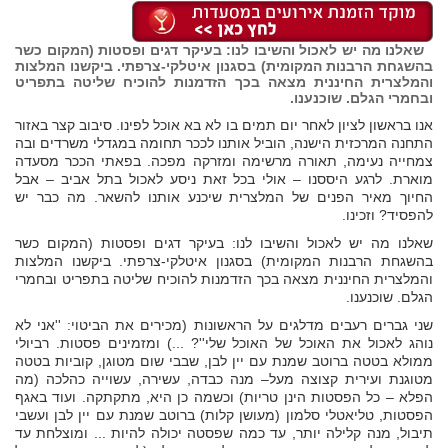
שאלנו מה יש לאכול והשיבו לנו: בעיקר דגים ופסטות (המקום כשר
בהשגחת הרבנות המקומית) בסגנון איטלקי-צרפתי. ביקשנו המלצות
והמלצרית החיננית מצאה בכך הזדמנות להוכיח שליטה בתפריט
ובחמרי הגלם. שוכנענו.
אנו בראשון לציון לאחר יום תמים בו לא בא אוכל לפינו. סיבוב קצר באזור
התחנה המרכזית הישנה, הוביל אותנו לככר תחומה במגדלי משרדים ובה
צמחייה נעימה, תאורה מרשימה ומזרקה מפכה. בפאתי הככר מסעדה
מוארת. לרגע היססנו – אולי בכל זאת ניסע לאכול בתל אביב – אבל
החיוך מאיר הפנים של המלצרית שיכנע אותנו להשאר. מה כבר יש
להפסיד? וזכינו.
שאלנו מה יש לאכול והשיבו לנו: בעיקר דגים ופסטות (המקום כשר
בהשגחת הרבנות המקומית) בסגנון איטלקי-צרפתי. ביקשנו המלצות
והמלצרית החיננית מצאה בכך הזדמנות להוכיח שליטה בתפריט ובחמרי
הגלם. שוכנענו.
שני גברים רעבים מדלגים על הראשונות (מכירים את הביטוי: ''אני לא
נוהג לאכול את האוכל של האוכל שלי''? ...) ומזמינים פסטות. רביולי
ממולא בטטה ברוטב שמנת עם יין לבן, שבבי שום מטוגן, קוביות בטטה
מטוגנת ועירית קצוצה מעל– מנה כבדה, עשירה, עשוייה כהלכה (מה
הפלא – כל הפסטות הינן טריות) וכשמה כן היא, מתקתקה. ועוד באגף
הפסטות, טליאטלי סלמון (מעושן קלות) ברוטב שמנת עם יין לבן ועשבי
תיבול, מנה קלילה יותר, עד כמה שפסטה יכולה להיות ... ומוצלחת עד