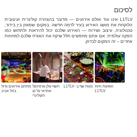
לסיכום
L1TLV אינו עוד אולם אירועים — מדובר בהצהרה קולינרית ועיצובית
הלוקחת את מושג האירוע בעיר לרמה חדשה. במקום שמאזן בין בידור,
טכנולוגיה, עיצוב ושירות — האירוע שלכם יכול להיראות ולתחוש כמו
הפקה עולמית. אם אתם מחפשים חלל שיקח את האורח שלכם למחוזות
אחרים – זה המקום לבדוק.
הופעות חיות
מנות שף ב- L1TLV
השף גולן גורפינקל
מתחם אירועים גדול
L1TLV
אחראי על קו
בתל אביב
הקולינרי