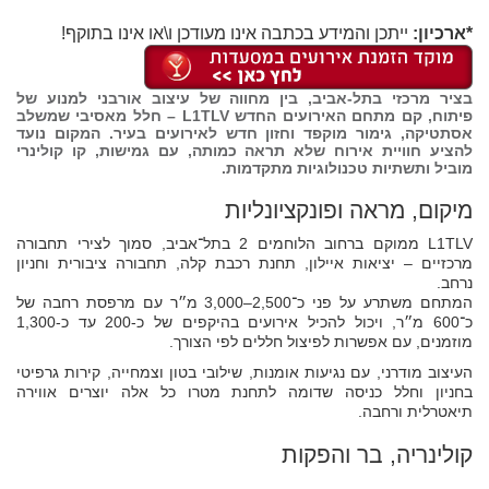
*ארכיון:
ייתכן והמידע בכתבה אינו מעודכן ו\או אינו בתוקף!
בציר מרכזי בתל‑אביב, בין מחווה של עיצוב אורבני למנוע של
פיתוח, קם מתחם האירועים החדש L1TLV – חלל מאסיבי שמשלב
אסתטיקה, גימור מוקפד וחזון חדש לאירועים בעיר. המקום נועד
להציע חוויית אירוח שלא תראה כמותה, עם גמישות, קו קולינרי
מוביל ותשתיות טכנולוגיות מתקדמות.
מיקום, מראה ופונקציונליות
L1TLV ממוקם ברחוב הלוחמים 2 בתל־אביב, סמוך לצירי תחבורה
מרכזיים – יציאות איילון, תחנת רכבת קלה, תחבורה ציבורית וחניון
נרחב.
המתחם משתרע על פני כ־2,500–3,000 מ״ר עם מרפסת רחבה של
כ־600 מ״ר, ויכול להכיל אירועים בהיקפים של כ‑200 עד כ‑1,300
מוזמנים, עם אפשרות לפיצול חללים לפי הצורך.
העיצוב מודרני, עם נגיעות אומנות, שילובי בטון וצמחייה, קירות גרפיטי
בחניון וחלל כניסה שדומה לתחנת מטרו כל אלה יוצרים אווירה
תיאטרלית ורחבה.
קולינריה, בר והפקות