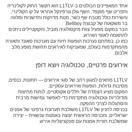
אחד המאפיינים הבולטים ב‑L1TLV הוא הקשר החזק לקולינריה
ותפריט שף מוקפד. השף גולן גורפינקל אחראי על קו הקולינרי,
והשירות כולל מטבח שף כשר, מנות מדויקות וחדשניות ומלווה
בר משקאות של קבוצת Bellboy.
הבר במקום מפעיל צוות מיקסולוגיה מוביל, והקוקטיילים ניתנים
להתאמה לאופי האירוע.
כמו כן, במתחם נערכות הופעות חיות עם מערכות סאונד ותאורה
מהמתקדמות בעולם, שמעניקות לאירועים תחושת מופע מלב
אלבום.
אירועים פרטיים, טכנולוגיה ויוצא דופן
L1TLV מתאים למגוון רחב של סוגי אירועים — חתונות, כנסים,
מסיבות גדולות, הופעות ואירועים עסקיים.
המקום מציע הצמדה של חללים אקוסטיים, לוחות מחיצות
מודולריות וטכנולוגיה מתקדמת כדי לאפשר גמישות מרבית
והסתגלות לצרכי ההפקה.
בכניסה לחניון של L1TLV משולבת תערוכת גרפיטי של אמנים
ישראליים, והכניסה הראשית יעוצה באמנות עכשווית – יצירה
שמשלבת חוויית אמנות עם פונקציונליות אירוע