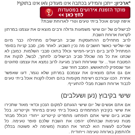
*ארכיון:
ייתכן והמידע בכתבה אינו מעודכן ו\או אינו בתוקף!
איפה קונים אוכל ביתי טעים וטרי לארוחת שבת?
לבישולים של יום שישי משמעות גדולה ורבים מוצאים את עצמנו במרתון
לקראת ארוחת השבת.
לרוב מתחילים ההתעסקות שביב הבישולים מתחילה כבר מיום
שני-שלישי כאשר חושבים מה נכין השבוע. לאחר מכן, סבב קניות בסופר
המתחיל לרוב ביום רביעי-חמישי וכולל בתוכו סבבי השלמות. כמובן לא
שכחנו את כל מה שכולל סביב הבישולים: לחתוך, לבשל, לנקות את
המטבח ועוד... עד שארוחת הערב מגיעה לרוב נמצא את עצמנו סחוטים
ועד שנספיק להתאושש, הסבב חוזר שוב.
אם גם אתם מוצאים את עצמכם במרתון שלא נגמר, דעו שאפשר
אחרת. הכנו עבורכם רשימת מקומות בהם תוכלו לקנות אוכל ביתי טעים
לכבוד ארוחת השבת מבלי להתעייף.
שישי בקיבוץ (נען ושעלבים)
אם אתם אנשים של יום שישי הגעתם למקום הנכון וכדאי מאוד שתכירו
את שישי בקיבוץ המתמחים באוכל ביתי טעים במיוחד וקייטרינג. בכל
שבוע ביום שישי אתם תופתעו מתפריט קייטרינג ייחודי הכולל מבחר
מנות טעימות שבהחלט יהפכו את השבת שלכם סופר טעימה. כל
שעליכם לעשות הוא לבחור את המנות (משימה לא פשוטה בכלל)
ולהתפנק בארוחה טעימה וייחודית .