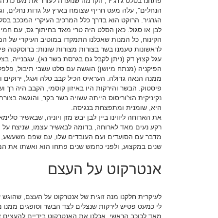
פתחנו בסלט ג'רג'יר, הקדמה שנועדה לעורר את מערכת העי
הנחלים", עלה מעט חריף שצומח בארץ על גדות נחלים, ו
הגרגיר. הרוקט הוא בדרך כלל המרכיב העיקרי המככב בסלט 
לבן או סגול. כאן הסלט היה טרי מאד בחיתוך גס, עם חמיצ
הקינוח, כל המנות שאכלנו התמקדו במוטיב העיקרי של ה
לראשונות טעמנו בשר בצורות מצורות שונות: ברוסקטה פיל
עגל קצוץ דק (ניתן לקבל גם בגרסת בשר נא), עגבנייה, בצ
הפיקניה (מנתח מיושן) הוגשה עם סלט עשבי תיבול, פלפל ק
ממנה הנאה גדולה. העראיס הכיל קבב טלה ועגל, ירוקים וע
פיסטוק. הבשר והירקות היו באיזון קוסמי, הקבב היה רך ושו
נקיניקית הצ'וריסוס הייתה עשויה בשר בקר, והוגשה בצורת
היא, שומנית ומתפצחת בנגיסה.
את הארוחה ליווינו ביין לבן יבש מזן ויוניה, שבאשיר סלימ
רקע נעים מאד לארוחה, בדומה לבאשיר עצמו, שניצח ע
מדבר עם הסועדים ועם העובדים שלו, עם שפם משעשע, כו
שנים במקצוע, ולפני כחמש שנים פתחו הוא ואשתו את ה
אנטרקוט על העצם
לעיקרית חלקנו מנה זוגית של אנטרקוט על העצם, שהוגש על
לי כמעט פטיש לירקות שנצלים לצד הבשר וסופגים ממנו נ
מאד לכוכב הראשי. אכלנו את האנטרקוט בידיים להעצים א