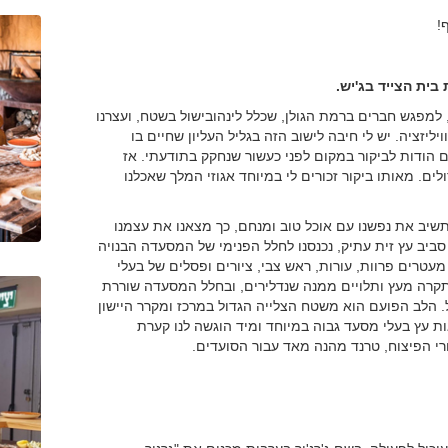
!
בית הצייד בג'יש.
י, למפגש חברים ברמת הגולן, שכלל לינהובישול בשטח, ועצרנו
ליזציה. יש לי חיבה לישוב הזה בגליל העליון שחיים בו
ם הודות לביקור במקום לפני כעשור שנחקק בתודעתי. אז
לים. מאותו ביקור זכורים לי במיוחד אגוזי המלך שאכלנו
תשיב את נפשנו עם אוכל טוב ומנחם, כך מצאנו את עצמנו
ביב עץ זית עתיק, נכנסנו לחלל הפנימי של המסעדה הבנויה
עטרים פרוות, עורות, ראש צבי, ציורים ופסלים של בעלי
 התקרה מעץ ותלויים ממנה שנדלירים, ובחלל המסעדה שוררת
. הלב הפועם הוא משטח הצלייה הגדול במרכז ומקרר היישון
ת עץ בעלי מסעד גבוה במיוחד ומיד הוגשה לנו קערת
י הפיצוח, טרנד מהנה מאד עבור הסועדים.