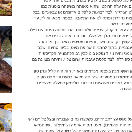
כול לפעולה. בשם ג'רג'יר בערבית מכנים את "גרגיר
גם את עלה הרוקט, שהוא מאותה משפחה בוטנית כמו
הג'רג'יר, לצד רצועות פלפלים אדומים או צבעוניים ובצל
ות נהדרת ופתח לנו את התיאבון, כצפוי. מכאן ואילך, עד
מסעדה: בשר.
ה עגל, פיקניה, עראיס וצ'וריסוס. הברוסקטה היתה עם פילה
ל, ירוקים ופרמז'ן מלמעלה, וטרפתי אותה בביס אחד.
צוץ דק ושום צלוי, והייתה עסיסית מאד. בן זוגי נהנה
גבנייה, בתוך לחמנייה שרופה מעט, בליווי טחינה ושבבי
מני והיה ניגוד נפלא בינו לבין גב הלחמנייה הקריספית.
 ספירלה, לצד סלסת עגבניות ושום צלוי, והיתה מצוינת גם
אן השף מכין בעצמו מכרמים באזור. הוא היה קליל ונתן טון
ל התזמורת במסעדה שהייתה מלאה כמעט עד אפס מקום,
בע בוקרים ואנרגיות נהדרות. סלימאן למעלה מעשרים
מסעדה.
 מגש עץ רחב ידיים, כשלצדו נחים עגבנייה ובצל צלויים (יש
יחוחות וטעמים), מעט תפוח אדמה וצ'ימיצ'ורי, שהחמיאו
ת החוויה. זה היה נתח משובח של בשר עגל, שהתיישן