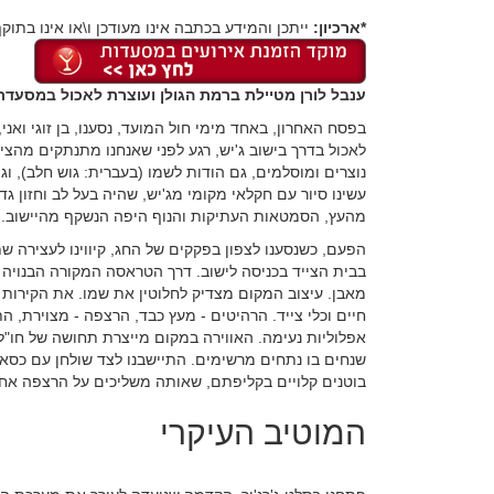
*ארכיון:
ייתכן והמידע בכתבה אינו מעודכן ו\או אינו בתוקף
ענבל לורן מטיילת ברמת הגולן ועוצרת לאכול במסעדת 
בפסח האחרון, באחד מימי חול המועד, נסענו, בן זוגי ואנ
לאכול בדרך בישוב ג'יש, רגע לפני שאנחנו מתנתקים מהציווי
נוצרים ומוסלמים, גם הודות לשמו (בעברית: גוש חלב), וג
עשינו סיור עם חקלאי מקומי מג'יש, שהיה בעל לב וחזון גדו
מהעץ, הסמטאות העתיקות והנוף היפה הנשקף מהיישוב.
הפעם, כשנסענו לצפון בפקקים של החג, קיווינו לעצירה ש
בבית הצייד בכניסה לישוב. דרך הטראסה המקורה הבנויה ס
מאבן. עיצוב המקום מצדיק לחלוטין את שמו. את הקירות מ
חיים וכלי צייד. הרהיטים - מעץ כבד, הרצפה - מצוירת,
אפלוליות נעימה. האווירה במקום מייצרת תחושה של חו"ל
שנחים בו נתחים מרשימים. התיישבנו לצד שולחן עם כסאו
בוטנים קלויים בקליפתם, שאותה משליכים על הרצפה אחר
המוטיב העיקרי