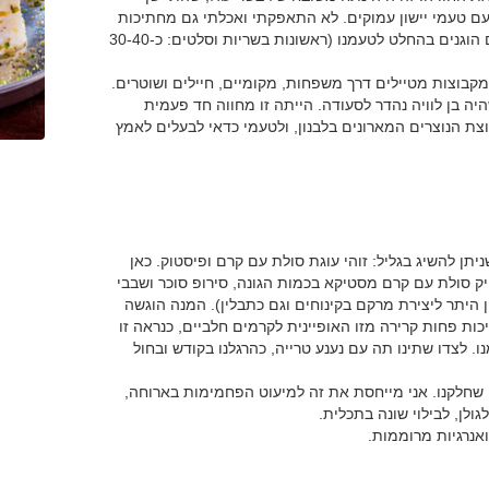
עם טעמי יישון עמוקים. לא התאפקתי ואכלתי גם מחתיכות
השומן. אגב המחירים במסעדה, ביחס לבשר המשובח, הם הוגנים בהחלט לטעמנו (ראשונות בשריות וסלטים: כ-30-40
מקבוצות מטיילים דרך משפחות, מקומיים, חיילים ושוטרים.
יה בן לוויה נהדר לסעודה. הייתה זו מחווה חד פעמית
 הנוצרים המארונים בלבנון, ולטעמי כדאי לבעלים לאמץ
 שניתן להשיג בגליל: זוהי עוגת סולת עם קרם ופיסטוק. כאן
ק סולת עם קרם מסטיקא בכמות הגונה, סירופ סוכר ושבבי
היתר ליצירת מרקם בקינוחים וגם כתבלין). המנה הוגשה
ת פחות קרירה מזו האופיינית לקרמים חלביים, כנראה זו
. לצדו שתינו תה עם נענע טרייה, כהרגלנו בקודש ובחול
 שחלקנו. אני מייחסת את זה למיעוט הפחמימות בארוחה,
לן, לבילוי שונה בתכלית.
ואנרגיות מרוממות.