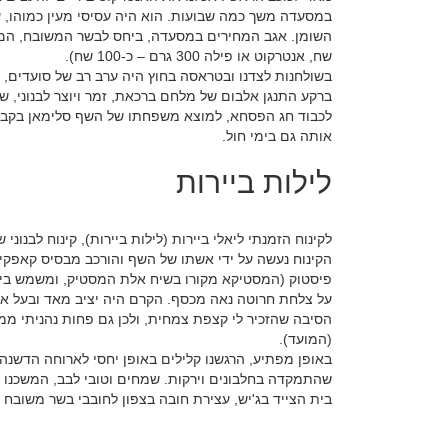
במסעדה משך כמה שבועות. הוא היה עסיסי מעין כמוהו, 
שח, אנטרקוט או פילה 300 גרם – כ-100 שח).
בשולחנות לצדנו ובטראסה בחוץ היה ערב רב של סועדים, 
ברקע התנגן אלבום של מלחם ברכאת, זמר ויוצר לבנוני, שה
לכבוד חג הפסחא, למוצא משפחתו של השף סלימאן בקבוצת
אותה גם בימי חול.
לילות ביירות
לקינוח הזמנתי ליאלי ביירות (לילות ביירות), קינוח לבנוני
הקינוח נעשה על ידי אשתו של השף והורכב מבסיס קאפקיי
פיסטוק (המסטיקא מקורו בשיח אלת המסטיק, ומשמש בין 
על צלחת חרוטה נאה מכסף. הקרם היה יציב מאד ובעל איכו
הסיבה שהזכיר לי קצפת צמחית, ולכן גם פחות נהניתי ממנו
(המועד).
באופן מפתיע, הרגשנו קלילים באופן יחסי לארוחה הדשנה
שהתמקדה בחלבונים וירקות. שמחים וטובי לבב, המשכנו לגו
בית הצייד בג'יש, עצירת חובה בצפון לחובבי בשר משובח 