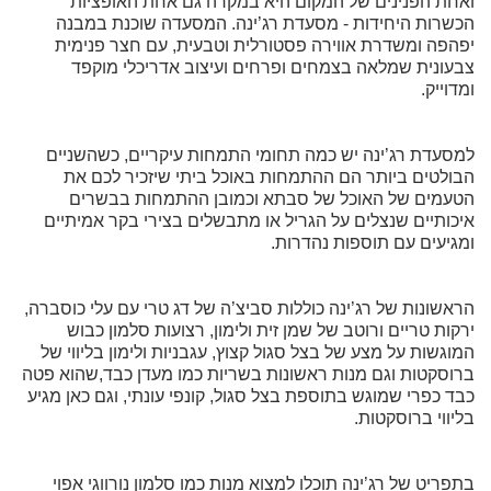
ואחת הפנינים של המקום היא במקרה גם אחת האופציות
הכשרות היחידות - מסעדת רג’ינה. המסעדה שוכנת במבנה
יפהפה ומשדרת אווירה פסטורלית וטבעית, עם חצר פנימית
צבעונית שמלאה בצמחים ופרחים ועיצוב אדריכלי מוקפד
ומדוייק.
למסעדת רג’ינה יש כמה תחומי התמחות עיקריים, כשהשניים
הבולטים ביותר הם ההתמחות באוכל ביתי שיזכיר לכם את
הטעמים של האוכל של סבתא וכמובן ההתמחות בבשרים
איכותיים שנצלים על הגריל או מתבשלים בצירי בקר אמיתיים
ומגיעים עם תוספות נהדרות.
הראשונות של רג’ינה כוללות סביצ’ה של דג טרי עם עלי כוסברה,
ירקות טריים ורוטב של שמן זית ולימון, רצועות סלמון כבוש
המוגשות על מצע של בצל סגול קצוץ, עגבניות ולימון בליווי של
ברוסקטות וגם מנות ראשונות בשריות כמו מעדן כבד,שהוא פטה
כבד כפרי שמוגש בתוספת בצל סגול, קונפי עונתי, וגם כאן מגיע
בליווי ברוסקטות.
בתפריט של רג’ינה תוכלו למצוא מנות כמו סלמון נורווגי אפוי