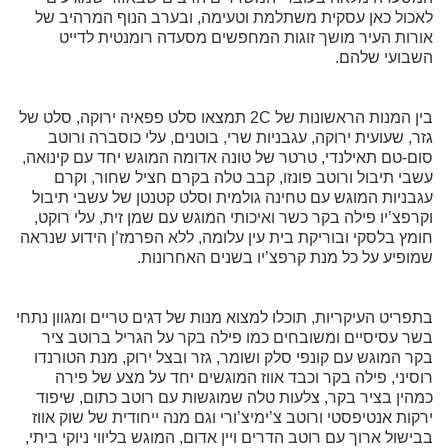
לאכול כאן עסקית משתלמת וטעימה, ובערב הנוף המרהיב של
אורות העיר מושך זוגות המחפשים מסעדה רומנטית לדייט
השבועי שלהם.
בין המנות הראשונות של 2C תמצאו סלט פפאיה ירוקה, סלט של
גזר, שעועית ירוקה, עגבניות שרי, בוטנים, עלי כוסברה ורוטב
סום-טם תאילנדי, טרטר של טונה אדומה המוגש יחד עם קינואה,
עשבי תיבול ורוטב פונזו, קבב טלה בקרם חציל שחור, וקרם
עגבניות המוגש עם טחינה גולמית וסלט קטנטן של עשבי תיבול
וקרפצ’יו פילה בקר כשר ואיכותי המוגש עם שמן זית, עלי רוקט,
חומץ בלסקי ובוריקת בית עין עלומה, ללא הפרמז’ן הידוע שנראה
שמופיע על כל מנת קרפצ’יו בשנים האחרונות.
בתפריט העיקריות, תוכלו למצוא מנות של דגים טריים ומגוון נתחי
בשר עסיסיים ומשובחים כמו פילה בקר על הגריל ברוטב ציר
בקר המוגש עם קונפי סלק ושומר, גזר ובצל ירוק, מנת הטורנדו
רוסיני, פילה בקר וכבד אווז המוגשים יחד על מצע של פירה
כמהין בציר בקר, צלעות טלה שמוגשות עם רוטב כתום, שיפוד
ירקות אנטיפסטי ורוטב צ’ימיצ’ורי וגם מנה ייחודית של שוק אווז
בבישול ארוך עם רוטב הדרים ויין אדום, המוגש בליווי ניוקי ביתי,