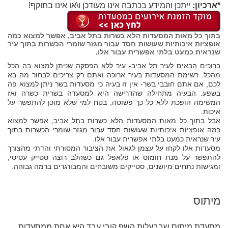
*ארכיון:
ייתכן והמידע בכתבה אינו מעודכן ו\או אינו בתוקף!
בתוך כל מאות המסעדות הלא כשרות בתל אביב, אפשר למצוא כמה
אופציות איכותיות שעושות חסד עבור מגזר שומרי הכשרות בתוך עיר
שנראית כמעט בלתי אפשרית עבור אלו.
ברוכים הבאים לעיר תל אביב- עיר ללא הפסקה שניתן למצוא בה הכל
מהכל. רשימת המסעדות בעיר ארוכה ואתם רק צריכים לבחור מה בא
לכם, אם אתם חובבי בשר- אין זו בעיה כי מסעדות בשר ניתן למצוא פה
בשפע. הבעיה מתחילה שהדרישה היא למסעדה בשרית כשרה ואז
המשימה הופכת ללא כל כך פשוטה, בטח למי שלא מוכן להתפשר על
איכות.
אבל בתוך כל מאות המסעדות הלא כשרות בתל אביב, אפשר למצוא
כמה אופציות איכותיות שעושות חסד עבור מגזר שומרי הכשרות בתוך
עיר שנראית כמעט בלתי אפשרית עבור אלו.
מסעדות אלו לקחו על עצמן לגאול את הציבור המסורתי והדתי מהצורך
להתפשר על מנת חומוס או פלאפל גם כשהלב רוצה סטייק עסיסי,
ומגישות נתחים מיושנים, סטייקים משובחים והמבורגרים ברמה גבוהה.
מיתוס
מסעדת מיתוס שבבעלות השף קובי עבד היא אחת ממסעדות