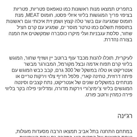
בתפריט תמצאו מנות ראשונות כמו טאפאס פטריות, פטריות
בציפוי פריך המוגשות בליווי איולי פסטו, חומוס MEAT, מנת
חומוס שמגיעה עם בשר טלה קצוץ ושמן זית איכותי וגם ראשונות
בתוספת תשלום כמו טרטר מוסר ים, שמגיע עם קרם חציל
שחור, סלסת עגבניות ועלי מיקרו כוסברה שמקשטים את המנה
בצורה נהדרת.
לעיקרית, תוכלו להנות מכבד עוף ברוטב יין ושזיף שחור, המוגש
בליווי קרם תפוח אדמה ובצל מקורמל, המבורגר מבשר
אנטריקוט או טלה במשקל של 300 גרם, קבב כבש המוגש עם
פיתה דרוזית, טחינה קארי, פלפל חריף צלוי וירקות טריים או
מנתחים במשקלים שונים של אנטריקוט, נתח קצבים וסינטה
המוגשים בליווי צ'ימיצ'ורי וירקות מדורה, ומדליוני פילה בקר בליווי
פירה כמהין ורוטב פורט.
רג'ינה
במתחם התחנה בתל אביב תמצאו הרבה מסעדות מעולות,