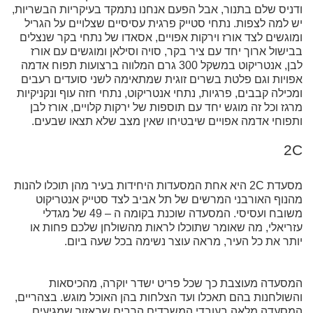
ודניס שלם בתנור, אבל הפעם אנחנו נתמקד בעיקריות הבשריות,
יש למה לצפות. נתחי סטייק פרגית עסיסיים שצלויים על הגריל
ומוגשים לצד אורז וירקות אפויים, אסאדו של נתחי בקר שנצלים
בבישול ארוך יחד עם ציר בקר, סויה וסילאן ומוגשים עם אורז
לבן, אנטריקוט במשקל 300 גרם המלווה ברצועות תפוח אדמה
אפויות וגם פלטת בשרים זוגית שמתאימה לשני סועדים רעבים
ומכילה קבבים, פרגיות, נתחי אנטריקוט, נתחי חזה עוף ונקניקיות
מרגז וכל זה מוגש יחד עם תוספות של ירקות קלויים, אורז לבן
ותפוחי אדמה אפויים שיבטיחו שאין מצב שלא תצאו שבעים.
2C
מסעדת 2C היא אחת המסעדות היחידות בעיר מהן תוכלו להנות
מהנוף האורבני המרשים של תל אביב לצד סטייק אנטריקוט
משובח ועסיסי. המסעדה שוכנת בקומה ה – 49 של מגדלי
עזריאלי, מה שאומר שתוכלו לראות מהשולחן שלכם פחות או
יותר את כל העיר, מראה עוצר נשימה בכל שעה ביום.
המסעדה מעוצבת כך שכל פריט ישדר יוקרה, מהכיסאות
והשולחנות בהם תאכלו ועד הצלחות בהן האוכל מוגש. בצהריים,
המסעדה מלאה בעובדי המשרדים הרבים שבאזור שמגיעים