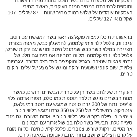
העסקיות של מסעדת לחם בשר תוכלו להנות ממנה ראשונה
ותוספת לבחירתם במחיר המנה העיקרית, כאשר מחירי
העסקיות עומדים על שלוש רמות מחיר שונות – 87 שקלים, 107
שקלים או 127 שקלים.
בראשונות תוכלו למצוא פוקא’צה ראגו בשר המוגשת עם רוטב
עגבניות, פלפל קלוי וזיתי קלמטה, לחמעג’ון כבש, מאפה בצורת
חצי ירח במילוי בשר כבש שמתובל היטב ומוגש עם ירקות שורש,
פלפל קלוי, זיתי קלמטה ומלווה בטחינה אמיתית וגם סלט של
נתחי פרגיות שנצרבו בגריל ומוקפצים לצד בצל מדורה, עגבניות
צלויות, שום קונפי ושעועית ירוקה ומוגש על מצע של עלים ירוקים
טריים.
העיקריות של לחם בשר הן על טהרת הבשרים והדגים, כאשר
מנות הבשרים מוגשות לצד תוספות כמו סלט, תפוח אדמה צלוי
וצ’יפס. נתח של 300 גרם סינטה שמוגש עם רוטב דמי גלאס,
אנטריקוט במשקלים של 250 או 350 גרם ומוגש בליווי רוטב
צ’ימיצ’ורי, פילה בקר שיגיע בליווי רוטב יין אדום משובח וגם מנת
סינייה טלה, תבשיל בשר טלה בבישול ארוך עם תבלינים
ארומטיים, ירקות שורש, צנוברים, פלפל קלוי, טחינה וכל זה מונח
על קרם חצילים שיושב בתוך מחבת עטופה במאפה לוהט.