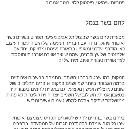
פטריות שימאני, פיסטוק קלוי ורוטב אמרנה.
לחם בשר בנמל
מסעדת לחם בשר שבנמל תל אביב מציעה תפריט בשרים כשר
ואיכותי שהולך נהדר עם הבריזה הנעימה של הים התיכון. העיצוב
כאן מודרני ועדכני ומאופיין בתאורה נעימה ומדוייקת, יחד עם
אלמנטים של עץ ולבנים, שמה שיוצר אווירה אורבנית ותוססת
לצד אווירה טבעית ואינטימית של ים.
המקום, כמו שבטח כבר ניחשתם, מתמחה בבשרים איכותיים
ברמה הגבוהה ביותר שמיושנים במקום ועוברים תהליכי בישול
שונים כמו צלייה ועישון מקצועי, וגם באפיית לחמים בעבודת יד
בטאבון אמיתי. השילוב של השניים יוצר חוויה קולינרית לא פחות
ממושלמת שתיקח אתכם למסע טעמים עשיר ומרגש.
בלחם בשר בוחרים להגיש לסועדים תפריט מצומצם ואיכותי,
שבו כל מנה עומדת בסטנדרט הגבוה של המסעדה. בתפריט