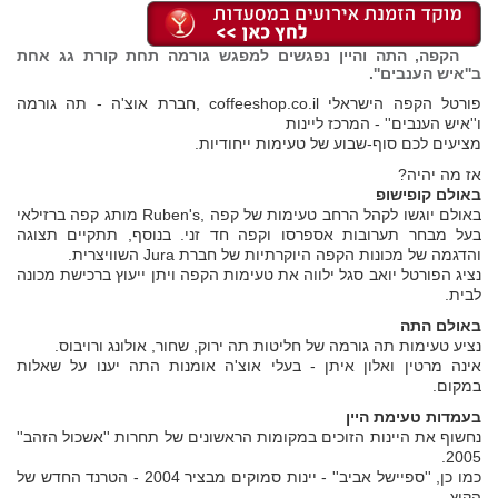
הקפה, התה והיין נפגשים למפגש גורמה תחת קורת גג אחת
ב''איש הענבים''.
פורטל הקפה הישראלי coffeeshop.co.il ,חברת אוצ'ה - תה גורמה
ו''איש הענבים'' - המרכז ליינות
מציעים לכם סוף-שבוע של טעימות ייחודיות.
אז מה יהיה?
באולם קופישופ
באולם יוגשו לקהל הרחב טעימות של קפה ,Ruben's מותג קפה ברזילאי
בעל מבחר תערובות אספרסו וקפה חד זני. בנוסף, תתקיים תצוגה
והדגמה של מכונות הקפה היוקרתיות של חברת Jura השוויצרית.
נציג הפורטל יואב סגל ילווה את טעימות הקפה ויתן ייעוץ ברכישת מכונה
לבית.
באולם התה
נציע טעימות תה גורמה של חליטות תה ירוק, שחור, אולונג ורויבוס.
אינה מרטין ואלון איתן - בעלי אוצ'ה אומנות התה יענו על שאלות
במקום.
בעמדות טעימת היין
נחשוף את היינות הזוכים במקומות הראשונים של תחרות ''אשכול הזהב''
2005.
כמו כן, ''ספיישל אביב'' - יינות סמוקים מבציר 2004 - הטרנד החדש של
הקיץ.