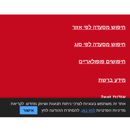
חיפוש מסעדה לפי אזור
חיפוש מסעדה לפי סוג
חיפושים פופולאריים
מידע ברשת
אודות 2eat
אתר זה משתמש בעוגיות לצרכי ניתוח תנועות ושיווק מחדש. לקריאת
מדיניות הפרטיות
לחץ כאן
. להסתרת ההודעה לחץ
אישור
Click a Table