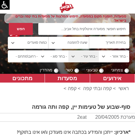
מסעדות, הזמנת מקום במסעדה, חיפוש והמלצות על מסעדות בתי קפה וברים
בישראל
צמחוני
טבעוני
כשר
מהדרין
אירועים
מסעדות
מתכונים
ראשי
>
קפה ובתי קפה
>
קפה
>
סוף-שבוע של טעימות יין, קפה ותה גורמה
מערכת 2eat
20/04/2005
*ארכיון:
ייתכן והמידע בכתבה אינו מעודכן ו\או אינו בתוקף!